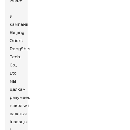
зваркі.
У
кампаніі
Beijing
Orient
PengSheng
Tech.
Co.,
Ltd.
мы
цалкам
разумеем,
наколькі
важныя
інавацыі