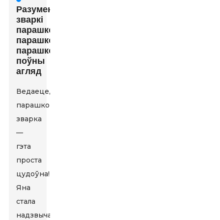
Разуменне
зваркі
парашковай
парашковай
парашком:
поўны
агляд
Ведаеце,
парашковая
зварка
—
гэта
проста
цудоўна!
Яна
стала
надзвычай