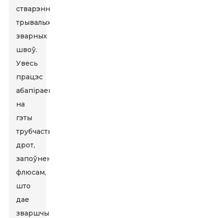
стварэнне
трывалых
зварных
швоў.
Увесь
працэс
абапіраецца
на
гэты
трубчасты
дрот,
запоўнены
флюсам,
што
дае
зваршчыкам