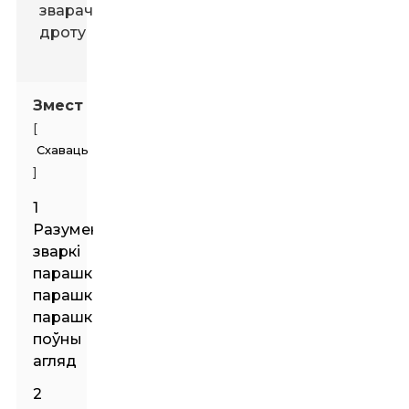
Змест
[
Схаваць
]
1
Разуменне
зваркі
парашковай
парашковай
парашком:
поўны
агляд
2