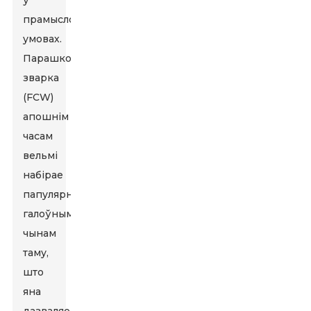
ў
прамысловых
умовах.
Парашковая
зварка
(FCW)
апошнім
часам
вельмі
набірае
папулярнасць,
галоўным
чынам
таму,
што
яна