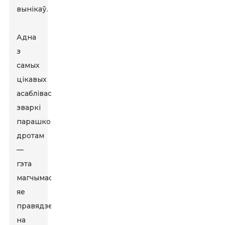
вынікаў.
Адна
з
самых
цікавых
асаблівасцей
зваркі
парашковым
дротам
—
гэта
магчымасць
яе
правядзення
на