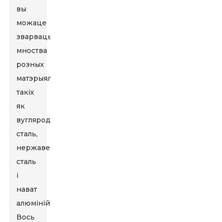
вы
можаце
зварваць
мноства
розных
матэрыялаў,
такіх
як
вугляродзістая
сталь,
нержавеючая
сталь
і
нават
алюміній!
Вось