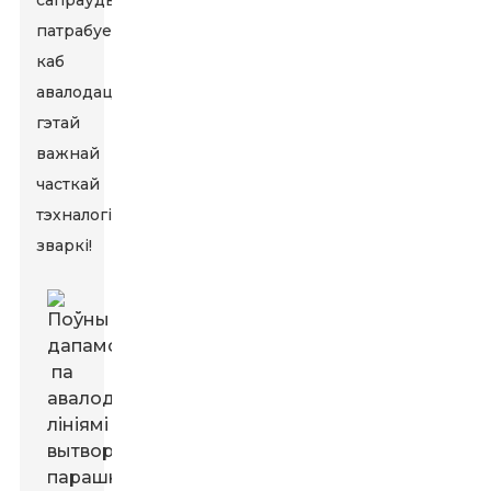
сапраўды
патрабуецца,
каб
авалодаць
гэтай
важнай
часткай
тэхналогіі
зваркі!