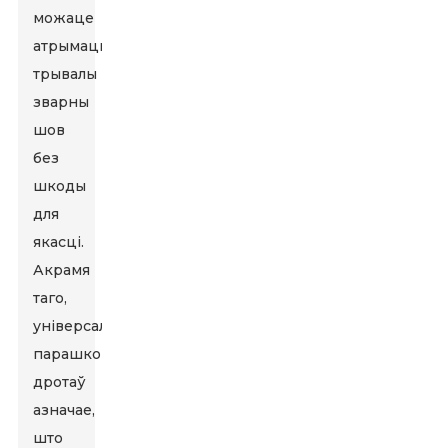
можаце
атрымаць
трывалы
зварны
шов
без
шкоды
для
якасці.
Акрамя
таго,
універсальнасць
парашковых
дротаў
азначае,
што