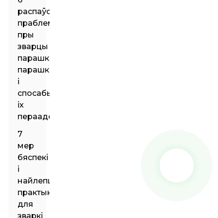
распаўсюджаных
праблем
пры
зварцы
парашковай
парашком
і
спосабы
іх
пераадолення
7
мер
бяспекі
і
найлепшыя
практыкі
для
зваркі