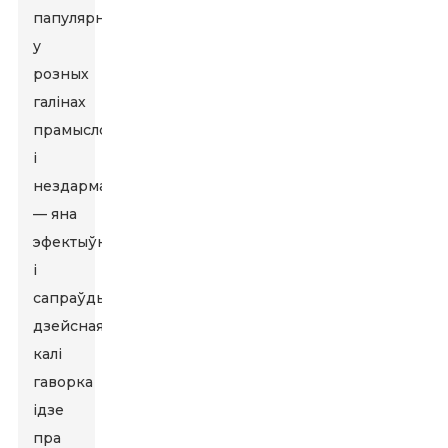
папулярнай
у
розных
галінах
прамысловасці,
і
нездарма
— яна
эфектыўная
і
сапраўды
дзейсная,
калі
гаворка
ідзе
пра