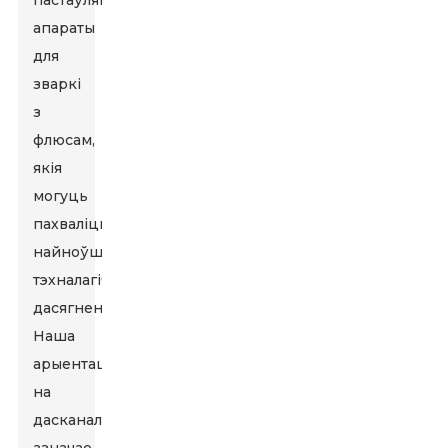
пастаўляць
апараты
для
зваркі
з
флюсам,
якія
могуць
пахваліцца
найноўшымі
тэхналагічнымі
дасягненнямі.
Наша
арыентацыя
на
дасканаласць