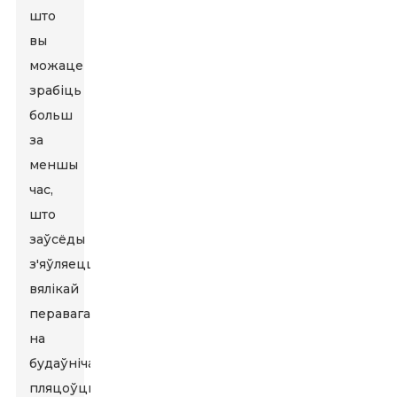
што
вы
можаце
зрабіць
больш
за
меншы
час,
што
заўсёды
з'яўляецца
вялікай
перавагай
на
будаўнічай
пляцоўцы.