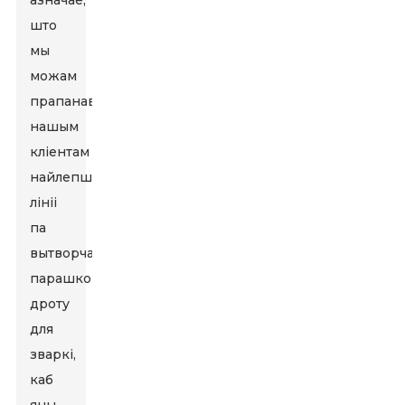
азначае,
што
мы
можам
прапанаваць
нашым
кліентам
найлепшыя
лініі
па
вытворчасці
парашковага
дроту
для
зваркі,
каб