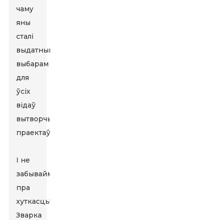
чаму
яны
сталі
выдатным
выбарам
для
ўсіх
відаў
вытворчых
праектаў.
І не
забывайма
пра
хуткасць!
Зварка