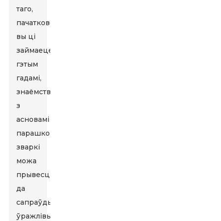
таго,
пачатковец
вы ці
займаецеся
гэтым
гадамі,
знаёмства
з
асновамі
парашковай
зваркі
можа
прывесці
да
сапраўды
ўражлівых