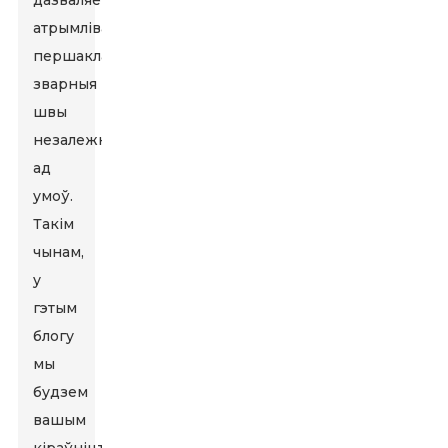
дазваляе
атрымліваць
першакласныя
зварныя
швы
незалежна
ад
умоў.
Такім
чынам,
у
гэтым
блогу
мы
будзем
вашым