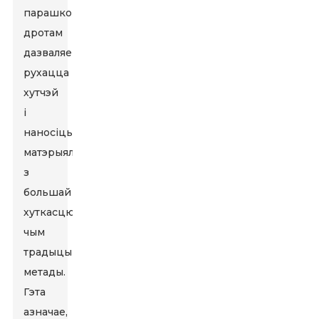
парашковым
дротам
дазваляе
рухацца
хутчэй
і
наносіць
матэрыял
з
большай
хуткасцю,
чым
традыцыйныя
метады.
Гэта
азначае,