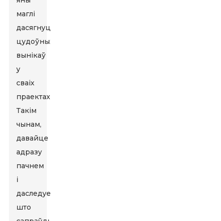
яны
маглі
дасягнуць
цудоўных
вынікаў
у
сваіх
праектах.
Такім
чынам,
давайце
адразу
пачнем
і
даследуем,
што