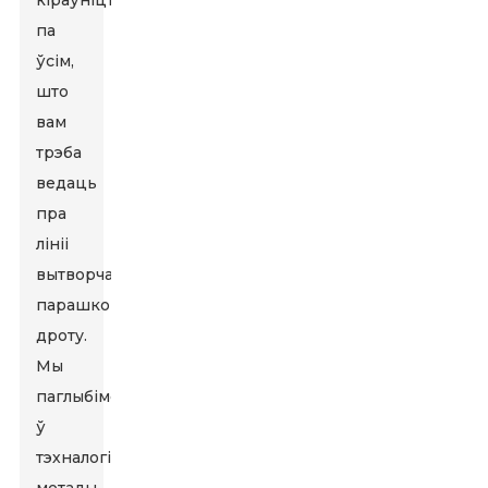
кіраўніцтвам
па
ўсім,
што
вам
трэба
ведаць
пра
лініі
вытворчасці
парашковага
дроту.
Мы
паглыбімся
ў
тэхналогіі,