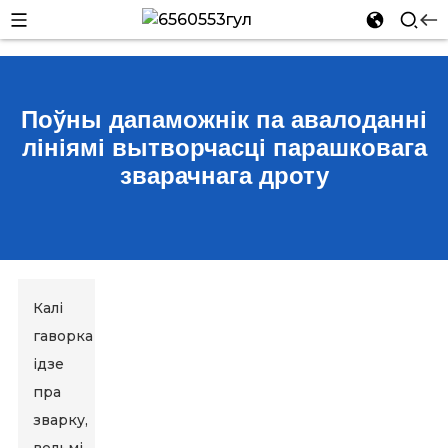
Поўны дапаможнік па авалоданні
лініямі вытворчасці парашковага
зварачнага дроту
Калі
гаворка
ідзе
пра
зварку,