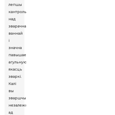
лепшы
кантроль
над
зварачнай
ваннай
і
значна
павышае
агульную
якасць
зваркі.
Калі
вы
зваршчык,
незалежна
ад