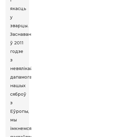
і
якасць
у
зварцы.
Заснаваная
ў 2011
годзе
з
невялікай
дапамогай
нашых
сяброў
з
Еўропы,
мы
імкнемся