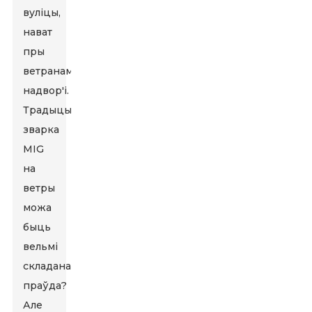
вуліцы,
нават
пры
ветранам
надвор'і.
Традыцыйна
зварка
MIG
на
ветры
можа
быць
вельмі
складанай,
праўда?
Але