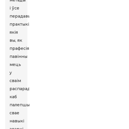
метады
і ўсе
перадавыя
практыкі,
якія
вы, як
прафесіянал,
павінны
мець
у
сваім
распараджэнні,
каб
палепшыць
свае
навыкі