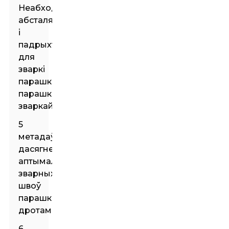
Неабходнае
абсталяванне
і
падрыхтоўка
для
зваркі
парашковай
парашковай
зваркай
5
метадаў
дасягнення
аптымальных
зварных
швоў
парашковым
дротам
6