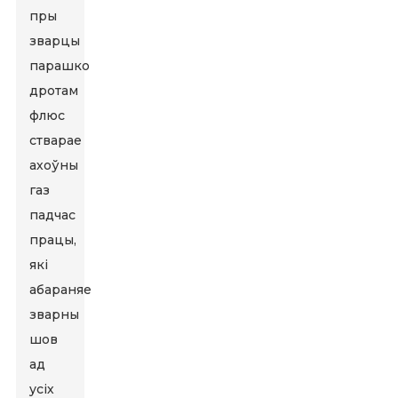
пры
зварцы
парашковым
дротам
флюс
стварае
ахоўны
газ
падчас
працы,
які
абараняе
зварны
шов
ад
усіх