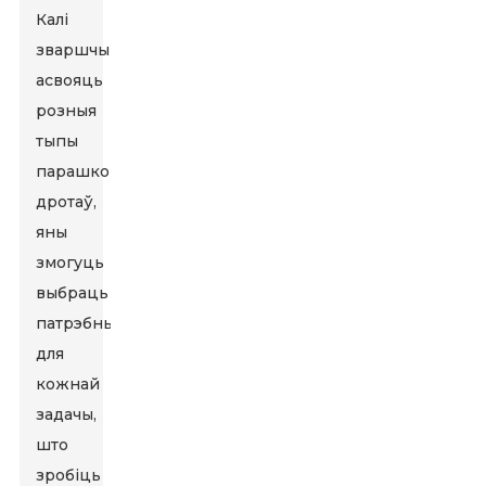
Калі
зваршчыкі
асвояць
розныя
тыпы
парашковых
дротаў,
яны
змогуць
выбраць
патрэбны
для
кожнай
задачы,
што
зробіць