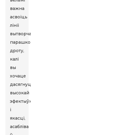
вельмі
важна
асвоіць
лініі
вытворчасці
парашковага
дроту,
калі
вы
хочаце
дасягнуць
высокай
эфектыўнасці
і
якасці,
асабліва