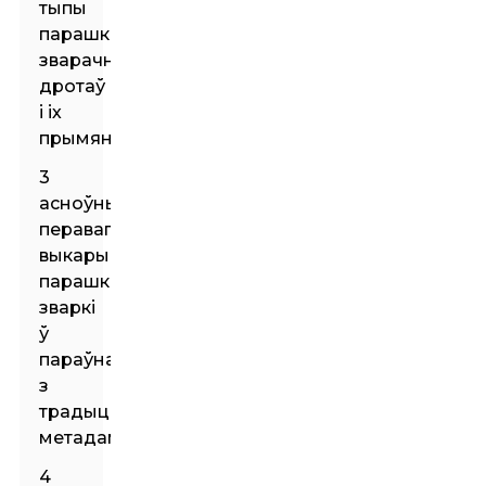
тыпы
парашковых
зварачных
дротаў
і іх
прымяненне
3
асноўныя
перавагі
выкарыстання
парашковай
зваркі
ў
параўнанні
з
традыцыйнымі
метадамі
4