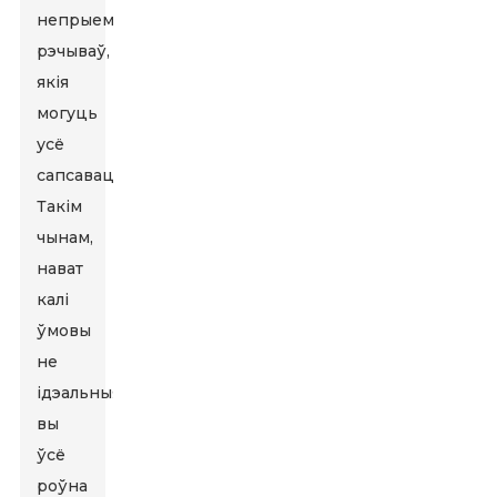
непрыемных
рэчываў,
якія
могуць
усё
сапсаваць.
Такім
чынам,
нават
калі
ўмовы
не
ідэальныя,
вы
ўсё
роўна