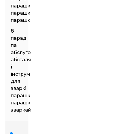
парашковай
парашковай
парашком
8
парад
па
абслугоўванні
абсталявання
і
інструментаў
для
зваркі
парашковай
парашковай
зваркай