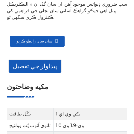
سڀ ضروري ڊيوائس موجود آهن. ان سان گڏ، ان ۾ اليڪٽريڪل
پينل آهي جيڪو گراهڪ آساني سان بجلي جي فراهمي کي
ڪنٽرول ڪري سگهي ٿو.
اسان سان رابطو ڪريو
پيداوار جي تفصيل
مکيه وضاحتون
1 ڪي وي اي
ڪُل طاقت
1.0 وي-1.9 وي
ثانوي آئوٽ پُٽ وولٽيج