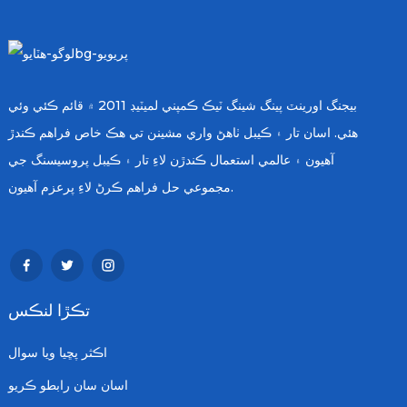
بيجنگ اورينٽ پينگ شينگ ٽيڪ ڪمپني لميٽيڊ 2011 ۾ قائم ڪئي وئي
هئي. اسان تار ۽ ڪيبل ٺاهڻ واري مشينن تي هڪ خاص فراهم ڪندڙ
آهيون ۽ عالمي استعمال ڪندڙن لاءِ تار ۽ ڪيبل پروسيسنگ جي
مجموعي حل فراهم ڪرڻ لاءِ پرعزم آهيون.
تڪڙا لنڪس
اڪثر پڇيا ويا سوال
اسان سان رابطو ڪريو