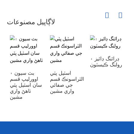
لاڳاپيل مصنوعات
ڊرائنگ ڊائيز ۽
رولنگ ڪيسٽون
ن
ڻ
اسٽيل پٽي
بٽ سيون ۽
ن
الٽراسونڪ قسم
اوورليپ قسم
جي صفائي
سان اسٽيل پٽي
واري مشين
ٺاهڻ واري
مشين