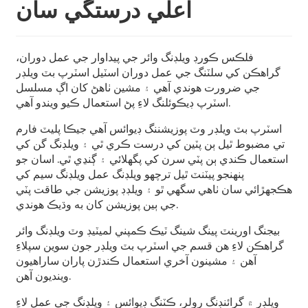
اعلي درستگي سان
فلڪس ڪورڊ ويلڊنگ وائر جي پيداوار جي عمل دوران،
گراهڪن کي سلٽنگ جي عمل دوران اسٽيل اسٽرپ بٽ ويلڊر
جي ضرورت هوندي آهي ۽ مشين ٺاهڻ کان اڳ مسلسل
n
اسٽرپ ڊيڪوئلنگ لاءِ پڻ استعمال ڪيو ويندو آهي.
اسٽرپ بٽ ويلڊر وٽ پوزيشننگ ڊيوائس آهي جيڪا پليٽ فارم
تي مضبوط ٿيل ٻن پٽين کي درست ڪري ٿي ۽ ويلڊنگ گن کي
استعمال ڪندي ٻن پٽي سرن کي پگھلائي ۽ ڳنڍي ٿي. اسان جو
پنهنجو پيٽنٽ ٿيل ترچھو ويلڊنگ عمل ويلڊنگ سيم کي
هڪجهڙائي سان ٺاهي سگهي ٿو ۽ ويلڊڊ پوزيشن جي طاقت پٽي
..
جي ٻين پوزيشن کان به وڌيڪ هوندي.
بيجنگ اورينٽ پينگ شينگ ٽيڪ ڪمپني لميٽيڊ وٽ ويلڊنگ وائر
گراهڪن لاءِ هن قسم جي اسٽرپ بٽ ويلڊر جون سوين سپلاءِ
آهن ۽ مشينون آخري استعمال ڪندڙن پاران ساراهيون
وينديون آهن.
ويلڊر ۾ گرائنڊنگ رولر، ڪٽنگ ڊيوائس ۽ ويلڊنگ جي عمل لاءِ