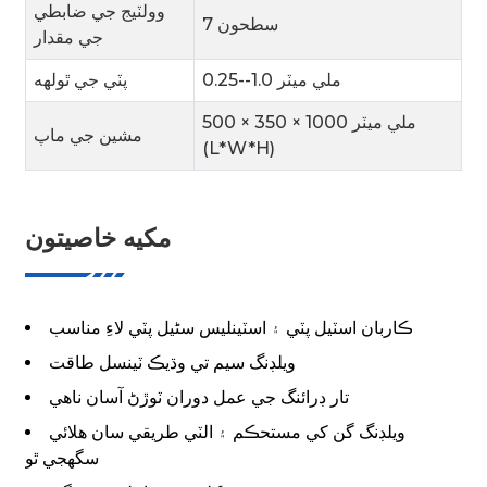
وولٽيج جي ضابطي
7 سطحون
جي مقدار
0.25--1.0 ملي ميٽر
پٽي جي ٿولهه
500 × 350 × 1000 ملي ميٽر
مشين جي ماپ
(L*W*H)
مکيه خاصيتون
ڪاربان اسٽيل پٽي ۽ اسٽينلیس سٹیل پٽي لاءِ مناسب
ويلڊنگ سيم تي وڌيڪ ٽينسل طاقت
تار ڊرائنگ جي عمل دوران ٽوڙڻ آسان ناهي
ويلڊنگ گن کي مستحڪم ۽ الٽي طريقي سان هلائي
سگهجي ٿو