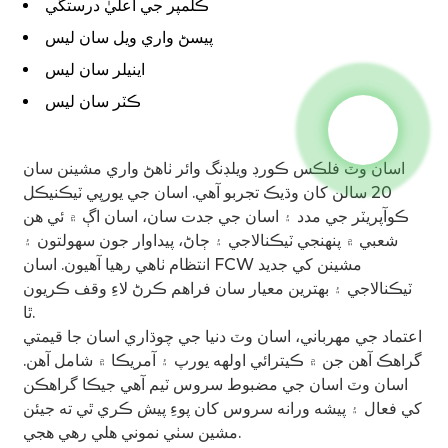
ڪلمپر جي اعليٰ درستگي
پيسڻ واري ويل سان ليس
اينيلر سان ليس
ڪٽر سان ليس
اسان وٽ فلڪس ڪورڊ ويلڊنگ وائر ٺاهڻ واري مشينن سان
20 سالن کان وڌيڪ تجربو آهي. اسان جي يورپي ٽيڪنيڪل
ڪوآپريٽر جي مدد ۽ اسان جي جدت سان، اسان اڳ ۾ ئي هن
شعبي ۾ پنهنجي ٽيڪنالاجي ۽ ڄاڻ، پيداوار جون سهولتون ۽
انتظام ٺاهي رهيا آهيون. اسان FCW مشينن کي جديد
ٽيڪنالاجي ۽ بهترين معيار سان فراهم ڪرڻ لاءِ وقف ڪريون
ٿا.
اعتماد جي مهرباني، اسان وٽ دنيا جي چوڌاري اسان جا قيمتي
گراهڪ آهن جن ۾ ڪيترائي اولهه يورپ ۽ آمريڪا ۾ شامل آهن.
اسان وٽ اسان جي مضبوط سروس ٽيم آهي جيڪا گراهڪن
کي فعال ۽ پيشه ورانه سروس کان پوءِ پيش ڪري ٿي ته جيئن
مشين سٺي نموني هلي رهي هجي.