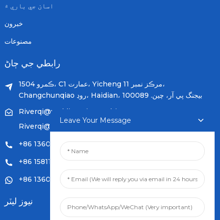
اسان جي باري ۾
خبرون
مصنوعات
رابطي جي ڄاڻ
ڪمرو 1504، C1 عمارت، Yicheng مرڪز نمبر 11،
Changchunqiao روڊ، Haidian، بيجنگ پي آر، چين. 100089
Riverqi@weldingwiremachine.com
Leave Your Message
Riverqi@vip.126.com
+86 13601249252
+86 15811121796
+86 13601249252
نيوز ليٽر