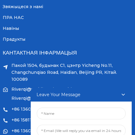
Звяжыцеся з намі
ПРА НАС
Навіны
Прадукты
КАНТАКТНАЯ ІНФАРМАЦЫЯ
Пакой 1504, будынак C1, цэнтр Yicheng No.11,
Changchunqiao Road, Haidian, Beijing PR, Кітай.
100089
Riverqi@weldingwiremachine.com
Leave Your Message
Riverqi@vip.126.com
+86 13601249252
+86 15811121796
+86 13601249252