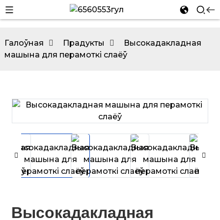
Галоўная
Прадукты
Высокадакладная
машына для перамоткі слаёў
n
n
Высокадакладная