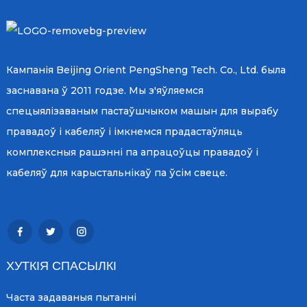
Кампанія Beijing Orient PengSheng Tech. Co., Ltd. была
заснавана ў 2011 годзе. Мы з'яўляемся
спецыялізаваным пастаўшчыком машын для вырабу
правадоў і кабеляў і імкнемся прадастаўляць
комплексныя рашэнні па апрацоўцы правадоў і
кабеляў для карыстальнікаў па ўсім свеце.
ХУТКІЯ СПАСЫЛКІ
Часта задаваныя пытанні