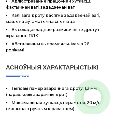
Адлюстраванне працоўнай хуткасці,
фактычнай вагі, зададзенай вагі
Калі вага дроту дасягне зададзенай вагі,
машына аўтаматычна спыніцца
Высокадакладнае размяшчэнне дроту і
кіраванне ПЛК
Абсталяваны выпрамляльнікам з 26
ролікамі
АСНОЎНЫЯ ХАРАКТАРЫСТЫКІ
Тыповы памер зварачнага дроту: 1,2 мм
(парашковы зварачны дрот)
Максімальная хуткасць перамоткі: 20 м/с
(машына з ручным кіраваннем)