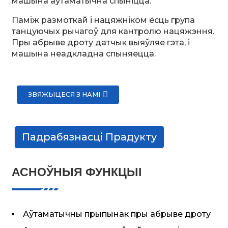
машына аўтаматычна спыніцца.
Паміж размоткай і нацяжніком ёсць група
танцуючых рычагоў для кантролю нацяжэння.
Пры абрыве дроту датчык выяўляе гэта, і
машына неадкладна спыняецца.
ЗВЯЖЫЦЕСЯ З НАМІ
Падрабязнасці Прадукту
АСНОЎНЫЯ ФУНКЦЫІ
Аўтаматычны прыпынак пры абрыве дроту