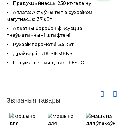
Прадукцыйнасць: 250 кг/гадзіну
Аплата: Актыўны тып з рухавіком
магутнасцю 37 кВт
Адкатны барабан фіксуецца
пнеўматычнымі штыфтамі
Рухавік перамоткі: 5,5 кВт
Драйвер і ПЛК: SIEMENS
Пнеўматычныя дэталі: FESTO
Звязаныя тавары