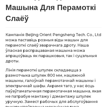
Машына Для Перамоткі
Слаёў
n
Кампанія Beijing Orient Pengsheng Tech. Co., Ltd
можа паставіць розныя віды машын для
перамоткі слаёў зварачнага дроту. Наша
ўласная распрацаваная машына можа
апрацоўваць як парашковыя, так і суцэльныя
дроты.
..
Лінія перамоткі шпулек складаецца з
размотчыка шпулек 800 мм, нацяжной
машыны, галоўнай перамотачнай машыны і
электрычнай шафы. Акрамя таго, у нас ёсць
паўаўтаматычная перамотачная машына, якая
не патрабуе мантажу і дэмантажу шпулек
уручную. Замест рабочых для абслугоўвання
выкарыстоўваецца механічная рука.