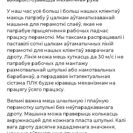
У наш час усё больш і больш нашых кліентаў
маюць патрэбу ў цалкам аўтаматызаванай
машыне для перамоткі слаёў, якая не
патрабуе прыцягнення рабочых падчас
працэсу перамоткі. Мы таксама распрацавалі і
паставілі сотні цалкам аўтаматычных ліній
перамоткі для нашых кліентаў зварачнага
дроту. Лінія можа мець хуткасць да 30 м/с і не
патрабуе рабочых для мантажу
размотвальнай шпулькі або намотвальных
барабанаў, а перадавая інтэлектуальная
сістэма ПЛК будзе кіраваць механізмам на
працягу ўсяго працэсу.
Вельмі важна мець шчыльную і плаўную
перамотку шпулькі без неўпарадкаванага
дроту. Машына можа праверыць колькасць
акружнасцей для кожнага пласта шпулькі. Калі
вага дроту дасягне зададзенага значэння,