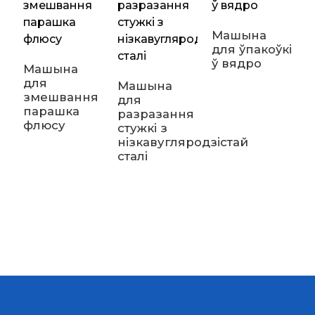
Машына
для ўпакоўкі
ў вядро
Машына
для
Машына
змешвання
для
парашка
разразання
М
флюсу
стужкі з
д
нізкавугляродзістай
ф
сталі
с
с
с
ш
п