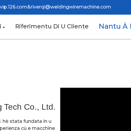
@vip.126.com
&
riverqi@weldingwiremachine.com
Nantu À 
i
Riferimentu Di U Cliente
 Tech Co., Ltd.
. hè stata fundata in u
 sperienza cù e macchine