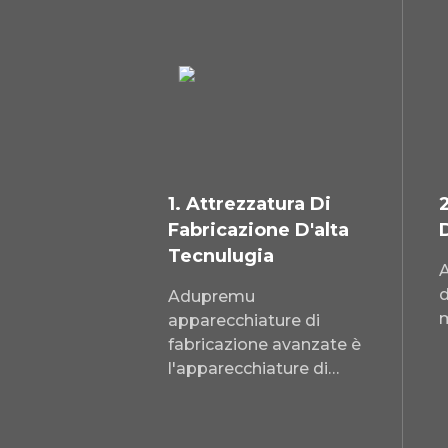
1. Attrezzatura Di
Fabricazione D'alta
Tecnulugia
A
d
Adupremu
apparecchiature di
fabricazione avanzate è
l'apparecchiature di
fabricazione di basa sò
impurtate direttamente
da l'Europa.