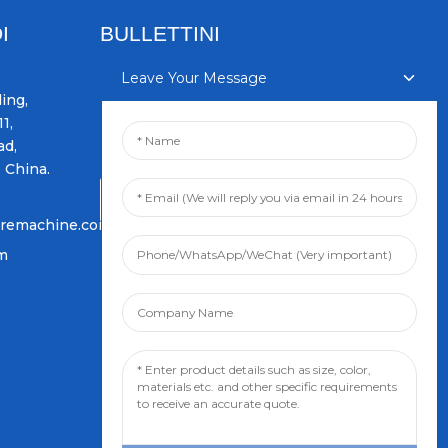
I
BULLETTINI
Leave Your Message
Inserite u vostru email è vi
ing,
manderemu l'ultime
1,
informazioni nantu à i piani.
ad,
, China.
Inchiesta Avà
iremachine.com
om