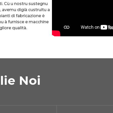
ati. Cù u nostru sustegnu
, avemu digià custruitu a
ianti di fabricazione è
mu à furnisce e macchine
liore qualità.
lie Noi