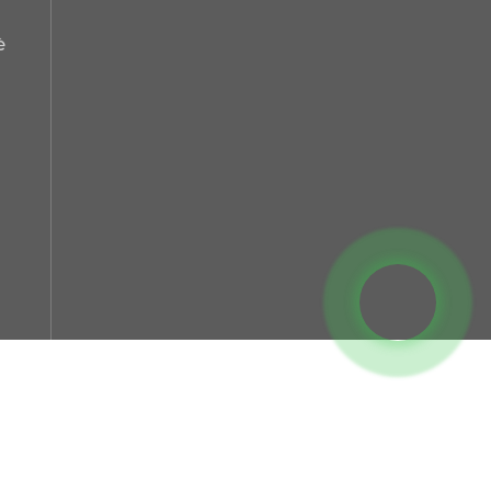
persunalizemu e
macchine di a linea di
è
pruduzzione è
u
spartemu l'esperienza
u
cù i clienti.