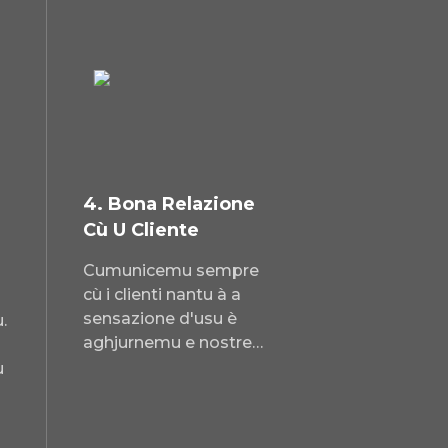
4. Bona Relazione
Cù U Cliente
Cumunicemu sempre
cù i clienti nantu à a
sensazione d'usu è
.
aghjurnemu e nostre
macchine in
ù
cunsequenza. Cù
esigenze diverse da
diversi clienti,