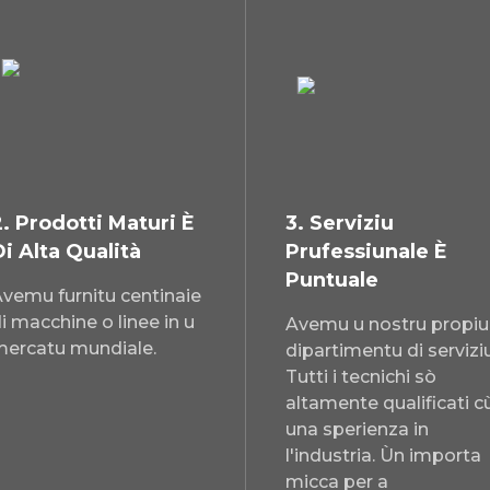
2. Prodotti Maturi È
3. Serviziu
Di Alta Qualità
Prufessiunale È
Puntuale
vemu furnitu centinaie
i macchine o linee in u
Avemu u nostru propiu
mercatu mundiale.
dipartimentu di serviziu
Tutti i tecnichi sò
altamente qualificati c
una sperienza in
l'industria. Ùn importa
micca per a