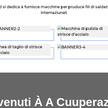
 si dedica à furnisce macchine per pruduce fili di salda
internaziunali.
enuti À A Cuupera