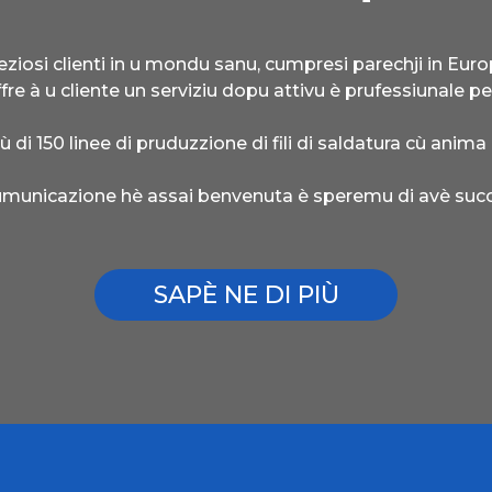
preziosi clienti in u mondu sanu, cumpresi parechji in Eu
ffre à u cliente un serviziu dopu attivu è prufessiunale p
ù di 150 linee di pruduzzione di fili di saldatura cù anima 
umunicazione hè assai benvenuta è speremu di avè succe
SAPÈ NE DI PIÙ