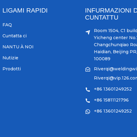
LIGAMI RAPIDI
INFURMAZIONI D
CUNTATTU
FAQ
Room 1504, C1 build
Cuntatta ci
Yicheng center No.1
Changchunqiao Ro
NANTU À NOI
Haidian, Beijing PR
Nutizie
100089
Prodotti
Riverqi@weldingw
Riverqi@vip.126.c
+86 13601249252
+86 15811121796
+86 13601249252