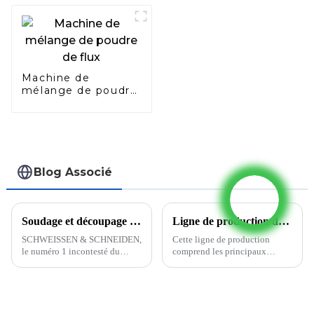
carbone
Machine de
mélange de poudre
de flux
Blog Associé
Soudage et découpage 2023 (Essen, Allemagne)
Ligne de production de fils fourrés pour soudure
SCHWEISSEN & SCHNEIDEN,
Cette ligne de production
le numéro 1 incontesté du
comprend les principaux
secteur, revient au pays.
équipements de processus de
L'ensemble de la communauté
production de fil fourré, mais
internationale des spécialistes
n'inclut pas le transport,
des technologies d'assemblage,
l'équipement de levage,
de découpe et de surfaçage...
l'instrument d'analyse chimique