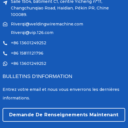
Salle 1504, bâtiment C1, centre Yicheng n°11,
Changchunqiao Road, Haidian, Pékin PR, Chine
100089.
Riverqi@weldingwiremachine.com
Riverqi@vip.126.com
+86 13601249252
+86 15811121796
+86 13601249252
BULLETINS D'INFORMATION
Entrez votre email et nous vous enverrons les dernières
informations.
Demande De Renseignements Maintenant