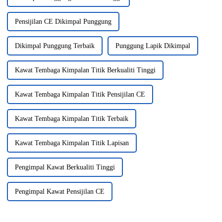
Pensijilan CE Dikimpal Punggung
Dikimpal Punggung Terbaik
Punggung Lapik Dikimpal
Kawat Tembaga Kimpalan Titik Berkualiti Tinggi
Kawat Tembaga Kimpalan Titik Pensijilan CE
Kawat Tembaga Kimpalan Titik Terbaik
Kawat Tembaga Kimpalan Titik Lapisan
Pengimpal Kawat Berkualiti Tinggi
Pengimpal Kawat Pensijilan CE