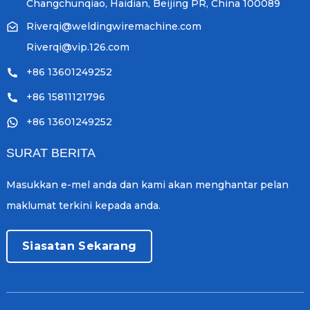
Changchunqiao, Haidian, Beijing PR, China 100089
Riverqi@weldingwiremachine.com
Riverqi@vip.126.com
+86 13601249252
+86 15811121796
+86 13601249252
SURAT BERITA
Masukkan e-mel anda dan kami akan menghantar pelan
maklumat terkini kepada anda.
Siasatan Sekarang