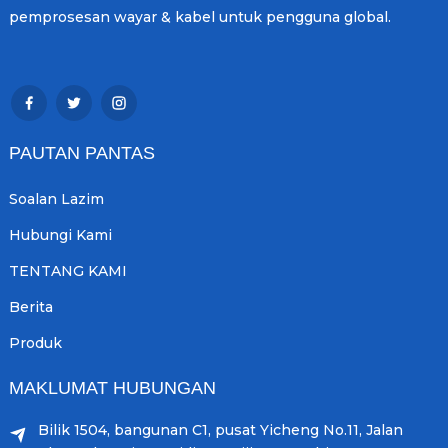
pemprosesan wayar & kabel untuk pengguna global.
PAUTAN PANTAS
Soalan Lazim
Hubungi Kami
TENTANG KAMI
Berita
Produk
MAKLUMAT HUBUNGAN
Bilik 1504, bangunan C1, pusat Yicheng No.11, Jalan