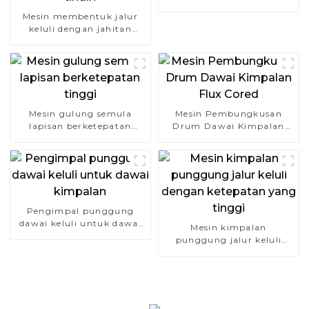
Mesin membentuk jalur
keluli dengan jahitan
punggung & jenis tindih
Mesin gulung semula
Mesin Pembungkusan
lapisan berketepatan
Drum Dawai Kimpalan
tinggi
Flux Cored
Pengimpal punggung
dawai keluli untuk dawai
Mesin kimpalan
kimpalan
punggung jalur keluli
dengan ketepatan yang
tinggi