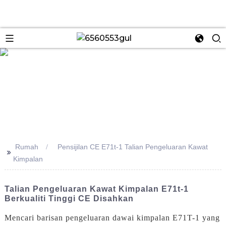
se
Rumah
Pensijilan CE E71t-1 Talian Pengeluaran Kawat
>>
Kimpalan
Talian Pengeluaran Kawat Kimpalan E71t-1
Berkualiti Tinggi CE Disahkan
Mencari barisan pengeluaran dawai kimpalan E71T-1 yang