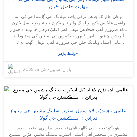
معيار لاءِ انهن جي وابستگي ۽ جديد ترين رجحانات سان گڏ رهڻ
مهارت حاصل ڪرڻ
يقيني بڻائي ٿو ته انهن جون مشينون اعليٰ درجي جون آهن ۽ اعليٰ
ترين صنعت جي معيارن کي پورا ڪن ٿيون. هن طريقي سان، ٺاهيندڙ
توهان ڄاڻو ٿا، جڏهن ترقي يافته ويلڊنگ جي ڳالهه اچي ٿي، ته
پنهنجي پيداوار وڌائي سگهن ٿا ۽ تيز رفتار مارڪيٽ ۾ اڳتي رهي
واقعي فلڪس ڪور ويلڊنگ وائر تيار ڪرڻ جو تجربو حاصل ڪرڻ
سگهن ٿا.
تمام ضروري آهي جيڪڏهن توهان اهي اعليٰ درجي جا ويلڊ ۽ هموار
آپريشن چاهيو ٿا. انهن ڏينهن ۾ ڪيترين ئي صنعتن کي مضبوط ۽
قابل اعتماد ويلڊنگ حلن جي ضرورت آهي، توهان گهٽ نه ٿا
سمجهي سگهو ته فلڪس ڪور ويلڊنگ وائر ٺاهڻ ۾ ڪيتري اهم جديد
»
وڌيڪ پڙهو
ٽيڪنالاجي آهي. اهو ئي هنڌ آهي جتي خاص گيئر، جهڙوڪ فلڪس
ڪور ويلڊنگ وائر ڊرائنگ مشين، واقعي چمڪندو آهي. هي مشين
پيداوار جي عمل ۾ هر شيءِ کي انتهائي درست ڪرڻ ۾ مدد ڪري
پاران:
اسابيل
-
مئي 6، 2025
ٿي ۽ ويلڊنگ وائر جي مجموعي ڪارڪردگي کي به وڌائي ٿي. بيجنگ
اورينٽ پينگ شينگ ٽيڪ ڪمپني لميٽيڊ تي، جنهن کي اسان 2011 ۾
شروع ڪيو هو، اسان سڀ ڪجهه ويلڊنگ ٽيڪنالاجي جي حوالي سان
اڳتي وڌڻ بابت آهيون. اسان جي يورپي ڀائيوارن سان ڪجهه مضبوط
تعاون جي مهرباني، اسان ڪجهه شاندار پيداوار جون سهولتون
ٺاهيون آهن جتي اسان جديد ٽيڪنالاجي ۽ اعليٰ درجي جي معيار سان
عالمي ٺاهيندڙن لاءِ اسٽيل اسٽرپ سلٽنگ مشينن جي متنوع
ڀريل جديد FCW مشينون ٺاهيندا آهيون. فضيلت لاءِ اسان جو عزم
ڊيزائن ۽ ايپليڪيشنن جي ڳولا
واقعي اسان کي فيلڊ ۾ هڪ اڳواڻ جي حيثيت سان الڳ ڪري ٿو،
ٺاهيندڙن جي بدلجندڙ مطالبن کي پورو ڪرڻ لاءِ تيار آهي جن کي
اهو ڪو تعجب جي ڳالهه ناهي ته جديد پيداواري صنعت جديد
قابل اعتماد ۽ اعليٰ ڪارڪردگي واري فلڪس ڪور ويلڊنگ وائر حل
مشينري تي منحصر آهي. اسٽيل اسٽرپ سلٽنگ مشين اهڙين مشينن