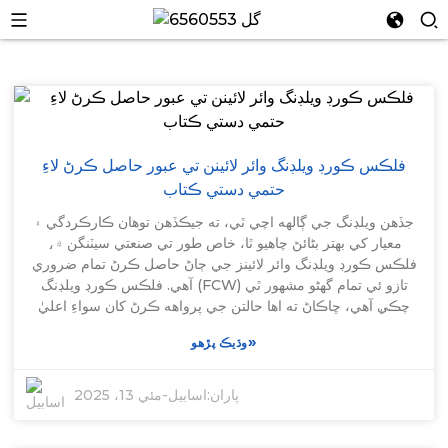
فلڪس ڪورڊ ويلڊنگ وائر لائينن تي عبور حاصل ڪرڻ لاءِ
حتمي دستي ڪتاب
جڏهن ويلڊنگ جي ڳالهه اچي ٿي، ته جيڪڏهن توهان ڪارڪردگي ۽
معيار کي بهتر بڻائڻ چاهيو ٿا، خاص طور تي صنعتي سيٽنگن ۾،
فلڪس ڪورڊ ويلڊنگ وائر لائينز جي ڄاڻ حاصل ڪرڻ تمام ضروري
آهي. فلڪس ڪورڊ ويلڊنگ (FCW) تازو ئي تمام گهڻو مشهور ٿي
چڪي آهي، ڇاڪاڻ ته اها حالتن جي پرواهه ڪرڻ کان سواءِ اعليٰ
درجي جا ويلڊ پيدا ڪري سگهي ٿي. تنهن ڪري، هن بلاگ ۾، اسان
»
وڌيڪ پڙهو
توهان جي هر شيءِ لاءِ توهان جي رهنمائي ڪرڻ وارا آهيون جيڪا
توهان کي فلڪس ڪورڊ ويلڊنگ وائر لائينز بابت ڄاڻڻ جي ضرورت
آهي. اسان ٽيڪنالاجي، ٽيڪنڪ، ۽ سڀني بهترين طريقن ۾ غوطه
پاران:
اسابيل
-
مئي 13، 2025
هڻنداسين جيڪي توهان، هڪ پيشه ور جي حيثيت سان، توهان جي
ويلڊنگ راند کي وڌائڻ لاءِ توهان جي پوئين کيسي ۾ هجڻ گهرجن.