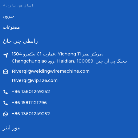
اسان جي باري ۾
خبرون
مصنوعات
رابطي جي ڄاڻ
ڪمرو 1504، C1 عمارت، Yicheng مرڪز نمبر 11،
Changchunqiao روڊ، Haidian، بيجنگ پي آر، چين. 100089
Riverqi@weldingwiremachine.com
Riverqi@vip.126.com
+86 13601249252
+86 15811121796
+86 13601249252
نيوز ليٽر