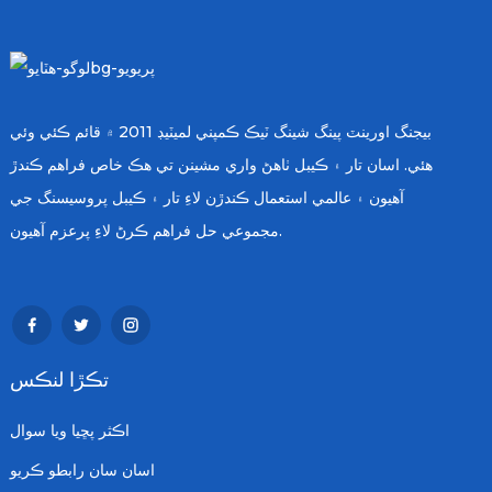
عظيم اوزار جي ٽيڪنيڪل خاصيتن ۽ ويلڊنگ جي مشق ۾ ان جي
طريقن کي ڏسون.
بيجنگ اورينٽ پينگ شينگ ٽيڪ ڪمپني لميٽيڊ 2011 ۾ قائم ڪئي وئي
هئي. اسان تار ۽ ڪيبل ٺاهڻ واري مشينن تي هڪ خاص فراهم ڪندڙ
آهيون ۽ عالمي استعمال ڪندڙن لاءِ تار ۽ ڪيبل پروسيسنگ جي
مجموعي حل فراهم ڪرڻ لاءِ پرعزم آهيون.
تڪڙا لنڪس
اڪثر پڇيا ويا سوال
اسان سان رابطو ڪريو