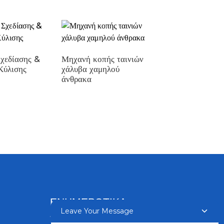
χεδίασης &
Μηχανή κοπής ταινιών
Κύλισης
χάλυβα χαμηλού
άνθρακα
Μηχανή συσκευασί
τυμπάνων σύρματο
συγκόλλησης με
πυρήνα ροής
ΕΝΗΜΕΡΩΤΙΚΆ
Leave Your Message
ΔΕΛΤΊΑ