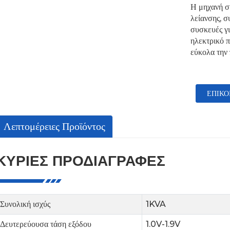
Η μηχανή σ
λείανσης, σ
συσκευές γι
ηλεκτρικό π
εύκολα την
ΕΠΙΚΟ
Λεπτομέρειες Προϊόντος
ΚΎΡΙΕΣ ΠΡΟΔΙΑΓΡΑΦΈΣ
Συνολική ισχύς
1KVA
Δευτερεύουσα τάση εξόδου
1.0V-1.9V