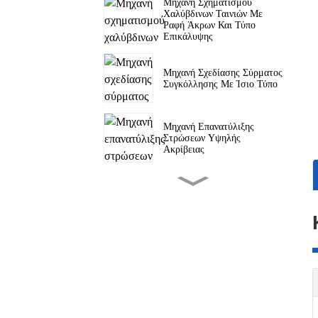
Μηχανή Σχηματισμού
Χαλύβδινων Ταινιών Με
Ραφή Άκρων Και Τύπο
Επικάλυψης
Μηχανή Σχεδίασης Σύρματος
Συγκόλλησης Με Ίσιο Τύπο
Μηχανή Επανατύλιξης
Στρώσεων Υψηλής
Ακρίβειας
Μήτρες Σχεδίασης &
Κασέτες Κύλισης
Μηχανή Κοπής Ταινιών
Χάλυβα Χαμηλού Άνθρακα
Μηχανή Καθαρισμού
Υπερηχητικού Τύπου