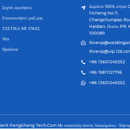
Δωμάτιο 1504, κτίριο C
Συχνές ερωτήσεις
Yicheng No.11,
Επικοινωνήστε μαζί μας
Changchunqiao Ro
Haidian, Πεκίνο PR, Κ
ΣΧΕΤΙΚΑ ΜΕ ΕΜΑΣ
100089
Νέα
Riverqi@weldingw
Προϊόντα
Riverqi@vip.126.c
+86 13601249252
+86 15811121796
+86 13601249252
rient PengSheng Tech.Com Με επιφύλαξη παντός δικαιώματος
- Χάρτη