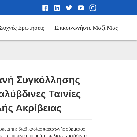
Συχνές Ερωτήσεις
Επικοινωνήστε Μαζί Μας
νή Συγκόλλησης
Loading...
Loading...
αλύβδινες Ταινίες
ής Ακρίβειας
ρκεια της διαδικασίας παραγωγής σύρματος
 με πυρήνα από ροή, οι πελάτες χρειάζονται