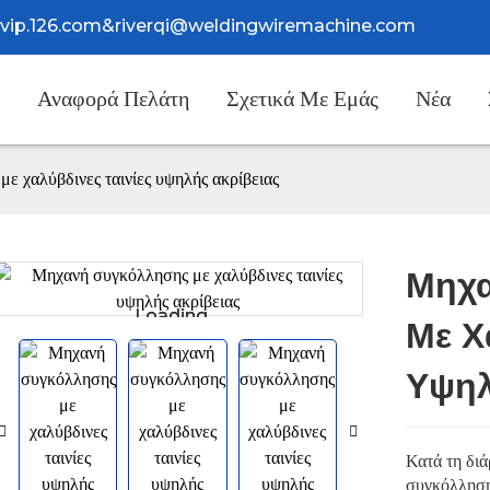
@vip.126.com
&
riverqi@weldingwiremachine.com
Αναφορά Πελάτη
Σχετικά Με Εμάς
Νέα
ε χαλύβδινες ταινίες υψηλής ακρίβειας
Μηχα
Loading...
Loading...
Με Χ
Υψηλ
Κατά τη διά
συγκόλλησης