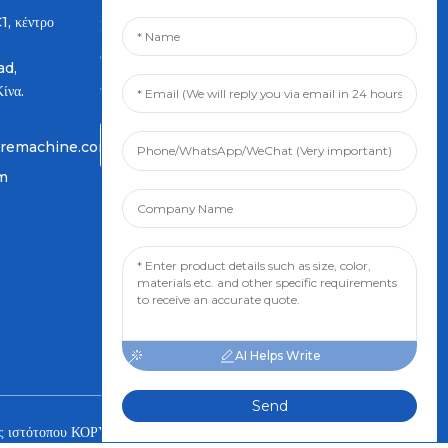
1, κέντρο
Εισάγετε το email σας και θα σας
στείλουμε τα πιο πρόσφατα
ad,
ενημερωτικά σχέδια.
ίνα.
Ερώτηση Τώρα
iremachine.com
om
AI Helps Write
Send
ς ιστότοπου
ΚΟΡΥΦΑΙΟ ΙΣΤΟΛΟΓΙΟ