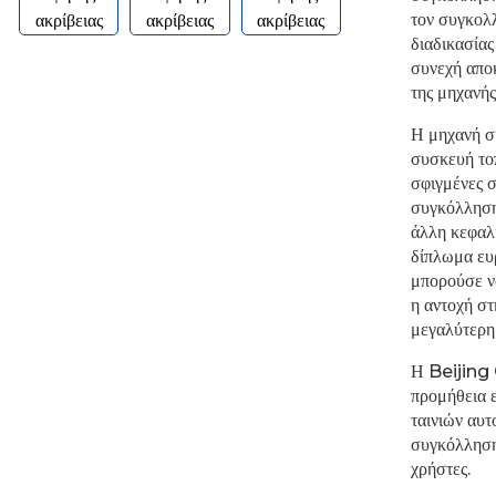
τον συγκολλ
διαδικασίας
συνεχή απο
της μηχανής
Η μηχανή σ
συσκευή τοπ
σφιγμένες σ
συγκόλλησης
άλλη κεφαλ
δίπλωμα ευ
μπορούσε ν
η αντοχή σ
μεγαλύτερη 
Η Beijing
προμήθεια 
ταινιών αυτ
συγκόλλησης
χρήστες.