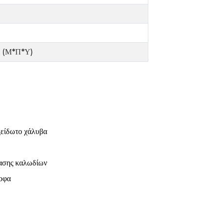
 (Μ*Π*Υ)
ξείδωτο χάλυβα
δίασης καλωδίων
ροφα