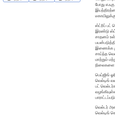
போது எஃகு ஸ
இயந்திரத்த
டீகாயிலுக்க
ஸ்ட்ரிப் பட்
இரண்டு ஸ்
சாதனம் உள்ள
பயன்படுத்த
இணைக்க முட
சாய்ந்த வெ
மாற்றும் மற
நிலைகளை வ
பெய்ஜிங் ஓ
வெல்டிங் வ
பட் வெல்ட
வழங்கியுள்
பாராட்டப்பட
வெல்டர் அர
வெல்டிங் 