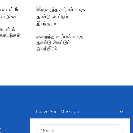
டைஸ் &
ேசட்டுகள்
குறைந்த கார்பன் எஃகு
ஃப்ளக்ஸ் கோர்டு
துண்டு வெட்டும்
வெல்டிங் வயர் டிரம்
இயந்திரம்
பேக்கேஜிங் இயந்தி
Leave Your Message
செய்திமடல்கள்
,
உங்கள் மின்னஞ்சலை உள்ளிடவும்,