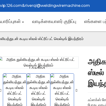
@vip.126.com
&
riverqi@weldingwiremachine.com
யாரிப்புகள்
வாடிக்கையாளர் குறிப்பு
எங்களை பற
லியத்துடன் கூடிய ஸ்டீல் ஸ்ட்ரிப் பட் வெல்டிங் இயந்திரம்
அதிக 
Loading...
Loading...
ஸ்டீல்
இயந்த
ஃப்ளக்ஸ் கோ
போது, ​​வா