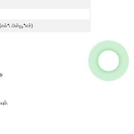
எல்*டபிள்யூ*எச்)
து
ும்.