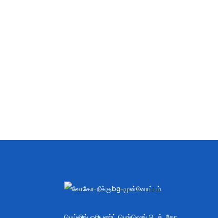
பெய்ஜிங் ஓரியண்ட் பெங்ஷெங் டெக். கோ.,