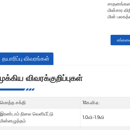
சாதனங்களை
மின்சார வி
மின் பலகத
எங்களை
தயாரிப்பு விவரங்கள்
முக்கிய விவரக்குறிப்புகள்
மொத்த சக்தி
1கே.வி.ஏ.
இரண்டாம் நிலை வெளியீட்டு
1.0வி-1.9வி
மின்னழுத்தம்