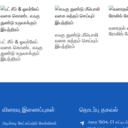
வரைதல் 
ரோலிங் க
எஃகு துண்டு மீயொலி
வகை சுத்தம் செய்யும்
பட் சீம் & ஓவர்லேப்
இயந்திரம்
வகை கொண்ட எஃகு
துண்டு உருவாக்கும்
இயந்திரம்
விரைவு இணைப்புகள்
தொடர்பு தகவல்
அறை 1504, C1 கட்டிடம்
அடிக்கடி கேட்கப்படும் கேள்விகள்