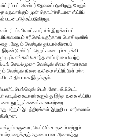
்ட்ரிப் பட் வெல்டர் தேவைப்படுகிறது, மேலும்
ை உருவாக்கும் முன் தொடர்ச்சியான ஸ்ட்ரிப்
ும் பயன்படுத்தப்படுகிறது.
 வெல்டரிடம், பிளாட்ஃபார்மில் இறுக்கப்பட்ட
ட்ரிப்களையும் சரிசெய்வதற்கான பொசிஷனிங்
து, மேலும் வெல்டிங் துப்பாக்கியைப்
ி இரண்டு ஸ்ட்ரிப் ஹெட்களையும் உருக்கி
ியும். எங்கள் சொந்த காப்புரிமை பெற்ற
ல்டிங் செயல்முறை வெல்டிங் சீமை சீரானதாக
்றும் வெல்டிங் நிலை வலிமை ஸ்ட்ரிப்பின் மற்ற
ிட அதிகமாக இருக்கும்.
ரியண்ட் பெங்ஷெங் டெக். கோ., லிமிடெட்
யர் வாடிக்கையாளர்களுக்கு இந்த வகை ஸ்ட்ரிப்
ர்களை நூற்றுக்கணக்கானவற்றை
ளது மற்றும் இயந்திரங்கள் இறுதி பயனர்களால்
ுகின்றன.
ைக்கும் உருளை, வெட்டும் சாதனம் மற்றும்
செயல்முறைக்குத் தேவையான அனைத்து