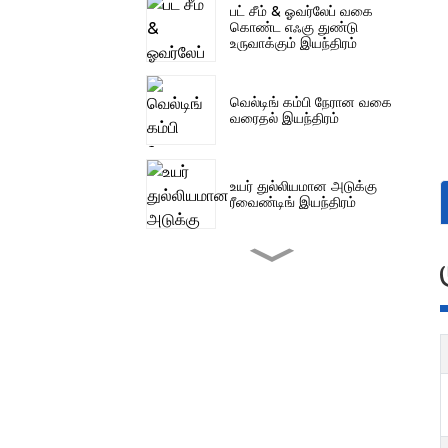
பட் சீம் & ஓவர்லேப் வகை
கொண்ட எஃகு துண்டு
உருவாக்கும் இயந்திரம்
வெல்டிங் கம்பி நேரான வகை
வரைதல் இயந்திரம்
உயர் துல்லியமான அடுக்கு
ரீவைண்டிங் இயந்திரம்
வரைதல் டைஸ் & ரோலிங்
கேசட்டுகள்
குறைந்த கார்பன் எஃகு
துண்டு வெட்டும் இயந்திரம்
எஃகு துண்டு மீயொலி வகை