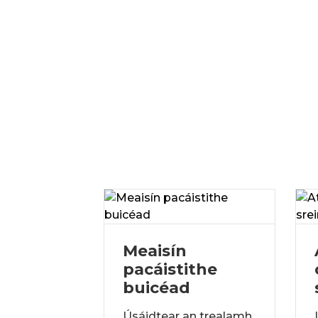
Meaisín
ú
pacáistithe
Sreang
buicéad
áin
Úsáidtear an trealamh