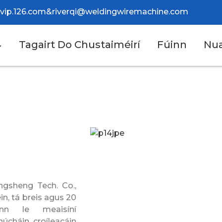
@vip.126.com
&
riverqi@weldingwiremachine.com
Tagairt Do Chustaiméirí
Fúinn
Nu
ngsheng Tech. Co.,
éin, tá breis agus 20
inn le meaisíní
úcháin croíleacáin