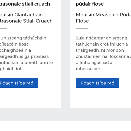
aisín Glantacháin
Meaisín Meascáin Púda
trasonaic Stiall Cruach
Flosc
un sreang táthúcháin
Sula ndéantar an sreang
oíleacáin flosc
táthúcháin croí-fhliúch a
dchaighdeáin a
tháirgeadh, ní mór don
áirgeadh, is gá próiseas
chustaiméir na floscanna 
antacháin a bheith ann le
ullmhú agus iad a
ghaidh inl...
mheascadh...
Féach Níos Mó
Féach Níos Mó