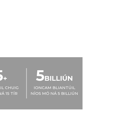
5
5
+
BILLIÚN
IL CHUIG
IONCAM BLIANTÚIL
Á 15 TÍR
NÍOS MÓ NÁ 5 BILLIÚN