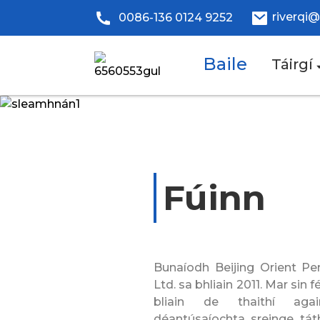
riverqi
0086-136 0124 9252
Baile
Táirgí
Fúinn
Bunaíodh Beijing Orient Pe
Ltd. sa bhliain 2011. Mar sin f
bliain de thaithí aga
déantúsaíochta sreinge táth