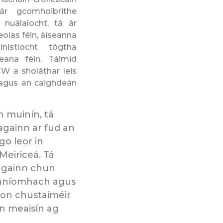
ár gcomhoibrithe
 nuálaíocht, tá ár
eolas féin, áiseanna
nistíocht tógtha
ana féin. Táimid
W a sholáthar leis
 agus an caighdeán
n muinín, tá
againn ar fud an
go leor in
Meiriceá. Tá
 againn chun
 ghníomhach agus
 don chustaiméir
an meaisín ag