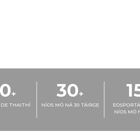
0
30
1
+
+
 DE THAITHÍ
NÍOS MÓ NÁ 30 TÁIRGE
EOSPORTÁ
NÍOS MÓ N