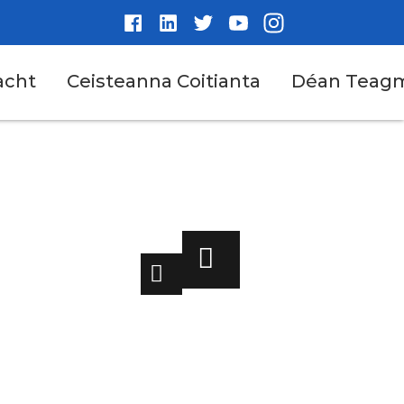
acht
Ceisteanna Coitianta
Déan Teagm