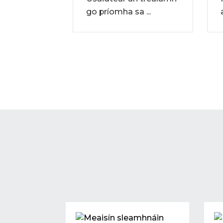
Flux...
go príomha sa ...
is an
ais a