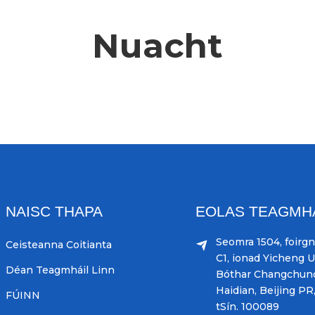
Nuacht
NAISC THAPA
EOLAS TEAGMH
Seomra 1504, foir
Ceisteanna Coitianta
C1, ionad Yicheng U
Déan Teagmháil Linn
Bóthar Changchunq
Haidian, Beijing PR
FÚINN
tSín. 100089