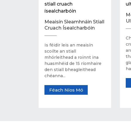
Me
Ul
Meaisín Sleamhnáin Stiall
Cruach Ísealcharbóin
Ch
cr
Is féidir leis an meaisín
ar
scoilte an stiall
th
mhórleithead a roinnt ina
gl
huasmhéid de 15 ríomhaire
ha
den stiall bheagleithead
chéanna...
Féach Níos Mó