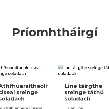
Príomhtháirgí
Athfhuaraitheoir
Líne táirgthe
ciseal sreinge
sreinge táthú
soladach
soladach
Is athfhuinneog ciseal
Tá an líne