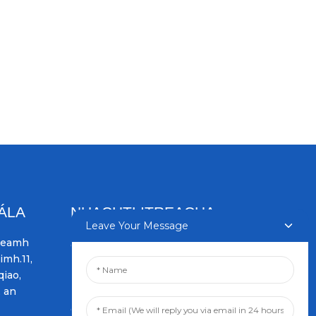
ÁLA
NUACHTLITREACHA
Leave Your Message
gneamh
Cuir isteach do sheoladh
imh.11,
ríomhphoist agus cuirfimid
iao,
na pleananna faisnéise is
, an
déanaí chugat.