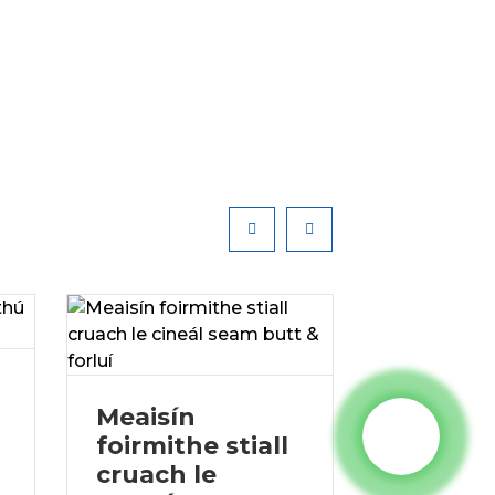
Líníoch
Meaisín
chineál
foirmithe stiall
sreang 
cruach le
Beijing Ori