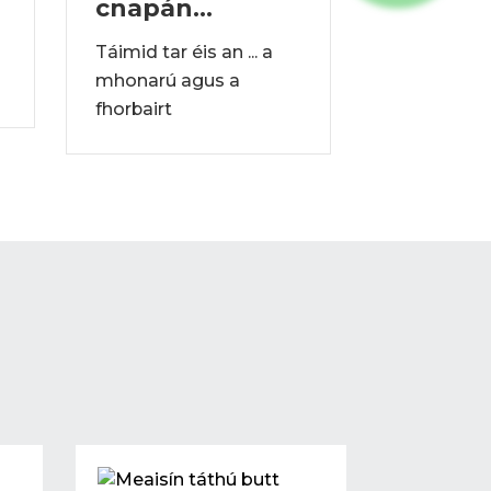
cnapán...
Pengsheng 
Táimid tar éis an ... a
L...
mhonarú agus a
fhorbairt