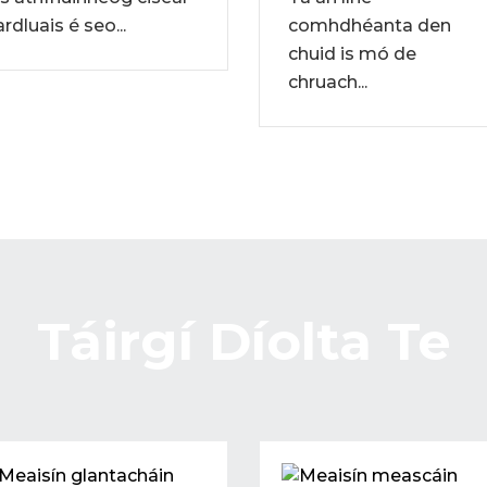
ardluais é seo...
comhdhéanta den
chuid is mó de
chruach...
Táirgí Díolta Te