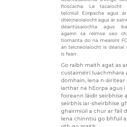
floscacha. Le tacaíocht 
teicniúil Eorpacha agus ár
dteicneolaíocht agus ár sain
déantúsaíochta agus bai
againn sa réimse seo che
tiomanta do na meaisíní FC
an teicneolaíocht is déanaí
is fearr.
Go raibh maith agat as a
custaiméirí luachmhara 
domhain, lena n-áirítear 
iarthar na hEorpa agus i 
foireann láidir seirbhíse
seirbhís iar-sheirbhíse
ghairmiúil a chur ar fáil
lena chinntiú go bhfuil 
rith go maith.