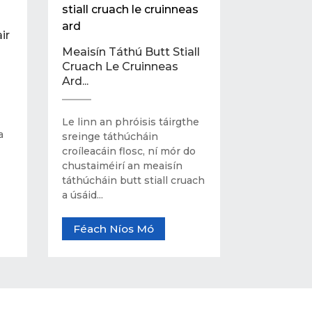
ir
Meaisín Táthú Butt Stiall
Cruach Le Cruinneas
Ard...
Le linn an phróisis táirgthe
a
sreinge táthúcháin
croíleacáin flosc, ní mór do
chustaiméirí an meaisín
táthúcháin butt stiall cruach
a úsáid...
Féach Níos Mó