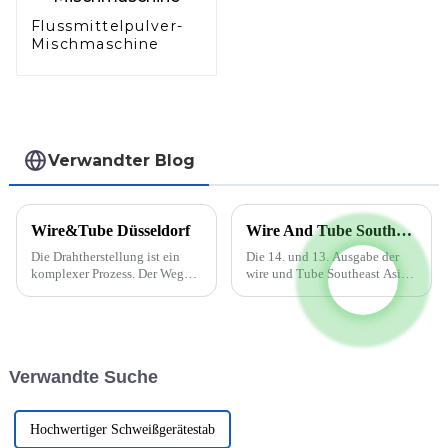
Flussmittelpulver-
Mischmaschine
Verwandter Blog
Wire&Tube Düsseldorf
Wire And Tube Southeast Asia findet vom 5. bis 7. Oktober 2022 statt
Die Drahtherstellung ist ein
Die 14. und 13. Ausgabe der
komplexer Prozess. Der Weg
wire und Tube Southeast Asia
vom Rohmaterial zum fertigen
wird auf den späteren Teil des
Draht umfasst viele kleine
Jahres 2022 verschoben, wenn
Schritte. Zunächst wird der
die beiden parallel
Rohdraht durch spezielle
stattfindenden Messen vom 5.
Werkzeuge gezogen und auf
bis 7. Oktober 2022 im BITEC
Verwandte Suche
seinen Zieldurchmesser
in Bangkok stattfinden. Diese
gebracht. ...
Verschiebung...
Hochwertiger Schweißgerätestab