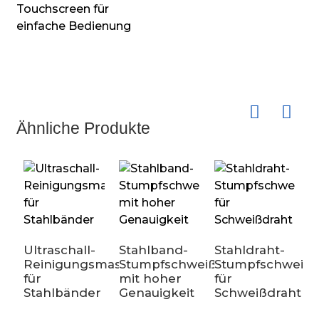
Touchscreen für
einfache Bedienung
Ähnliche Produkte
S
Ultraschall-
Stahlband-
Stahldraht-
v
Reinigungsmaschine
Stumpfschweißmaschine
Stumpfschweißg
g
für
mit hoher
für
Stahlbänder
Genauigkeit
Schweißdraht