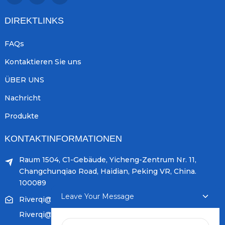
DIREKTLINKS
FAQs
Kontaktieren Sie uns
ÜBER UNS
Nachricht
Produkte
KONTAKTINFORMATIONEN
Raum 1504, C1-Gebäude, Yicheng-Zentrum Nr. 11,
Changchunqiao Road, Haidian, Peking VR, China.
100089
Leave Your Message
Riverqi@weldingwiremachine.com
Riverqi@vip.126.com