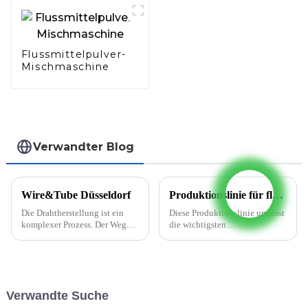
Flussmittelpulver-
Mischmaschine
Verwandter Blog
Wire&Tube Düsseldorf
Produktionslinie für flussmittelgefüllte Schweißdrähte
Die Drahtherstellung ist ein
Diese Produktionslinie umfasst
komplexer Prozess. Der Weg
die wichtigsten
vom Rohmaterial zum fertigen
Prozessausrüstungen zur
Draht umfasst viele kleine
Herstellung von Fülldrähten,
Schritte. Zunächst wird der
jedoch nicht die Transport- und
Rohdraht durch spezielle
Hebeausrüstung, das
Werkzeuge gezogen und auf
Instrument zur chemischen
Verwandte Suche
seinen Zieldurchmesser
Analyse und die Ausrüstung …
gebracht. ...