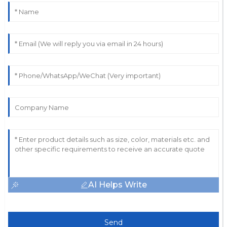
AI Helps Write
Send