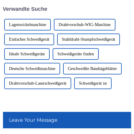
Veranstaltung wurde in
Werkzeuge gezogen und auf
Verwandte Suche
Absprache mit den Partnern
seinen Zieldurchmesser
und Verbänden der Messe
gebracht. ...
Düsseldorf ...
Lagenwickelmaschine
Drahtvorschub-WIG-Maschine
Einfaches Schweißgerät
Stahldraht-Stumpfschweißgerät
Ideale Schweißgeräte
Schweißgeräte finden
Deutsche Schweißmaschine
Geschweißte Bandsägeblätter
Drahtvorschub-Laserschweißgerät
Schweißgerät ist
Leave Your Message