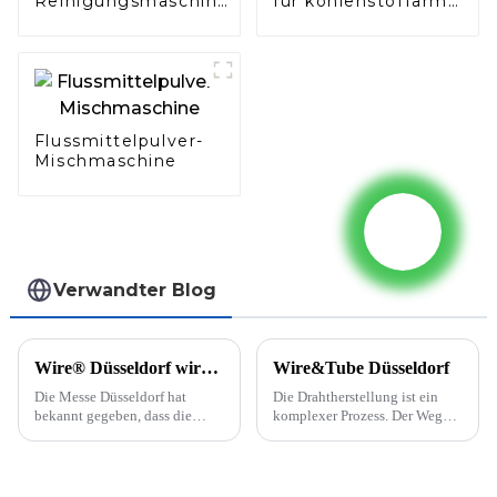
Reinigungsmaschine
für kohlenstoffarme
für Stahlbänder
Stahlbänder
Flussmittelpulver-
Mischmaschine
Verwandter Blog
Wire® Düsseldorf wird auf Juni 2022 verschoben.
Wire&Tube Düsseldorf
Die Messe Düsseldorf hat
Die Drahtherstellung ist ein
bekannt gegeben, dass die
komplexer Prozess. Der Weg
Messen wire® und Tube auf
vom Rohmaterial zum fertigen
den 20. – 24. Juni 2022
Draht umfasst viele kleine
verschoben werden. Die
Schritte. Zunächst wird der
ursprünglich für Mai geplante
Rohdraht durch spezielle