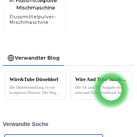
Flussmittelpulver-
Mischmaschine
Verwandter Blog
Wire&Tube Düsseldorf
Wire And Tube Southeast Asia findet vom 5. bis 7. Oktober 2022 statt
Die Drahtherstellung ist ein
Die 14. und 13. Ausgabe der
komplexer Prozess. Der Weg
wire und Tube Southeast Asia
vom Rohmaterial zum fertigen
wird auf den späteren Teil des
Draht umfasst viele kleine
Jahres 2022 verschoben, wenn
Schritte. Zunächst wird der
die beiden parallel
Rohdraht durch spezielle
stattfindenden Messen vom 5.
Werkzeuge gezogen und auf
bis 7. Oktober 2022 im BITEC
Verwandte Suche
seinen Zieldurchmesser
in Bangkok stattfinden. Diese
gebracht. ...
Verschiebung...