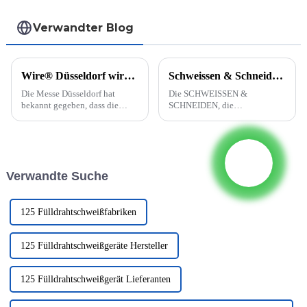
Verwandter Blog
Wire® Düsseldorf wird auf Juni 2022 verschoben.
Schweissen & Schneiden 2023 (Essen, Germany)
Die Messe Düsseldorf hat
Die SCHWEISSEN &
bekannt gegeben, dass die
SCHNEIDEN, die
Messen wire® und Tube auf
unangefochtene Nr. 1 der
den 20. – 24. Juni 2022
Branche, kehrt in die Heimat
verschoben werden. Die
zurück. Die gesamte
ursprünglich für Mai geplante
internationale Community der
Veranstaltung wurde in
Füge-, Trenn- und
Verwandte Suche
Absprache mit den Partnern
Beschichtungstechnik wird
und Verbänden der Messe
sich erneut mit Ihnen treffen...
Düsseldorf ...
125 Fülldrahtschweißfabriken
125 Fülldrahtschweißgeräte Hersteller
125 Fülldrahtschweißgerät Lieferanten