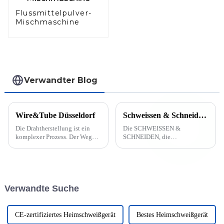
Flussmittelpulver-
Mischmaschine
Verwandter Blog
Wire&Tube Düsseldorf
Schweissen & Schneiden 2023 (Essen, Germany)
Die Drahtherstellung ist ein
Die SCHWEISSEN &
komplexer Prozess. Der Weg
SCHNEIDEN, die
vom Rohmaterial zum fertigen
unangefochtene Nr. 1 der
Draht umfasst viele kleine
Branche, kehrt in die Heimat
Schritte. Zunächst wird der
zurück. Die gesamte
Rohdraht durch spezielle
internationale Community der
Werkzeuge gezogen und auf
Füge-, Trenn- und
Verwandte Suche
seinen Zieldurchmesser
Beschichtungstechnik wird
gebracht. ...
sich erneut mit Ihnen treffen...
CE-zertifiziertes Heimschweißgerät
Bestes Heimschweißgerät