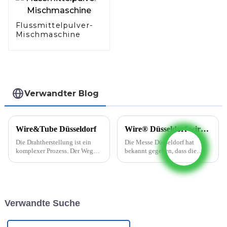
Flussmittelpulver-
Mischmaschine
Verwandter Blog
Wire&Tube Düsseldorf
Wire® Düsseldorf wird auf Juni 2022 verschoben.
Die Drahtherstellung ist ein
Die Messe Düsseldorf hat
komplexer Prozess. Der Weg
bekannt gegeben, dass die
vom Rohmaterial zum fertigen
Messen wire® und Tube auf
Draht umfasst viele kleine
den 20. – 24. Juni 2022
Schritte. Zunächst wird der
verschoben werden. Die
Rohdraht durch spezielle
ursprünglich für Mai geplante
Werkzeuge gezogen und auf
Veranstaltung wurde in
Verwandte Suche
seinen Zieldurchmesser
Absprache mit den Partnern
gebracht. ...
und Verbänden der Messe
Düsseldorf ...