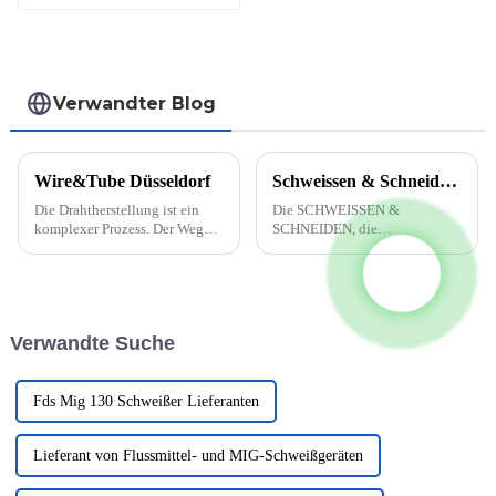
Verwandter Blog
Wire&Tube Düsseldorf
Schweissen & Schneiden 2023 (Essen, Germany)
Die Drahtherstellung ist ein
Die SCHWEISSEN &
komplexer Prozess. Der Weg
SCHNEIDEN, die
vom Rohmaterial zum fertigen
unangefochtene Nr. 1 der
Draht umfasst viele kleine
Branche, kehrt in die Heimat
Schritte. Zunächst wird der
zurück. Die gesamte
Rohdraht durch spezielle
internationale Community der
Werkzeuge gezogen und auf
Füge-, Trenn- und
Verwandte Suche
seinen Zieldurchmesser
Beschichtungstechnik wird
gebracht. ...
sich erneut mit Ihnen treffen...
Fds Mig 130 Schweißer Lieferanten
Lieferant von Flussmittel- und MIG-Schweißgeräten