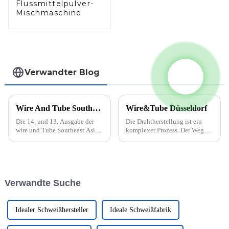
Flussmittelpulver-
Mischmaschine
Verwandter Blog
Wire And Tube Southeast Asia findet vom 5. bis 7. Oktober 2022 statt
Wire&Tube Düsseldorf
Die 14. und 13. Ausgabe der
Die Drahtherstellung ist ein
wire und Tube Southeast Asia
komplexer Prozess. Der Weg
wird auf den späteren Teil des
vom Rohmaterial zum fertigen
Jahres 2022 verschoben, wenn
Draht umfasst viele kleine
die beiden parallel
Schritte. Zunächst wird der
stattfindenden Messen vom 5.
Rohdraht durch spezielle
bis 7. Oktober 2022 im BITEC
Werkzeuge gezogen und auf
Verwandte Suche
in Bangkok stattfinden. Diese
seinen Zieldurchmesser
Verschiebung...
gebracht. ...
Idealer Schweißhersteller
Ideale Schweißfabrik