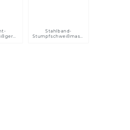
ht-
Stahlband-
ißgerät
Stumpfschweißmaschine
ßdraht
mit hoher
Genauigkeit