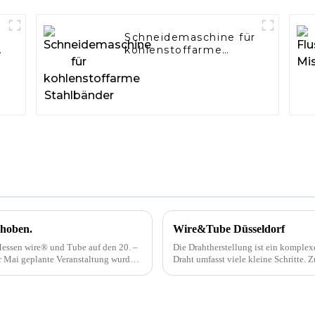
Schneidemaschine für
kohlenstoffarme
Stahlbänder
choben.
Wire&Tube Düsseldorf
Messen wire® und Tube auf den 20. –
Die Drahtherstellung ist ein komple
r Mai geplante Veranstaltung wurde
Draht umfasst viele kleine Schritte.
e Düsseldorf ...
gezogen und auf seinen Zieldurchmess