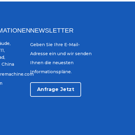
MATIONEN
NEWSLETTER
äude,
Geben Sie Ihre E-Mail-
11,
Adresse ein und wir senden
ad,
Ihnen die neuesten
, China
Informationspläne.
iremachine.com
om
Anfrage Jetzt