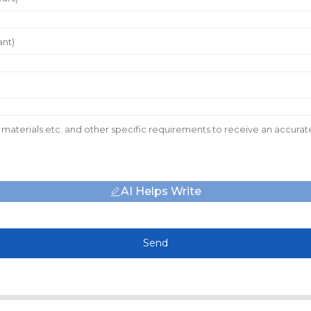
AI Helps Write
Send