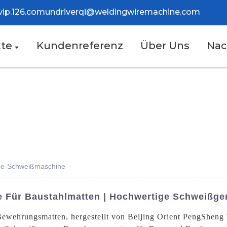
vip.126.com
und
riverqi@weldingwiremachine.com
te
Kundenreferenz
Über Uns
Nac
ebe-Schweißmaschine
e Für Baustahlmatten | Hochwertige Schweißge
Bewehrungsmatten, hergestellt von Beijing Orient PengSheng 