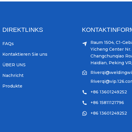
DIREKTLINKS
KONTAKTINFOR
Raum 1504, C1-Geb
FAQs
Yicheng Center Nr. 
Kontaktieren Sie uns
Changchunqiao Ro
Haidian, Peking VR
ÜBER UNS
Riverqi@weldingw
Nachricht
Riverqi@vip.126.c
Produkte
+86 13601249252
+86 15811121796
+86 13601249252