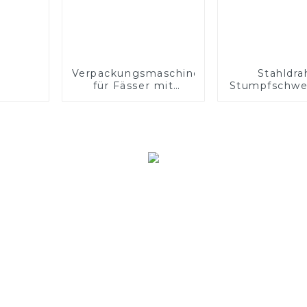
Verpackungsmaschine
Stahldra
für Fässer mit
Stumpfschwe
Fülldraht für
für Schwei
Schweißarbeiten