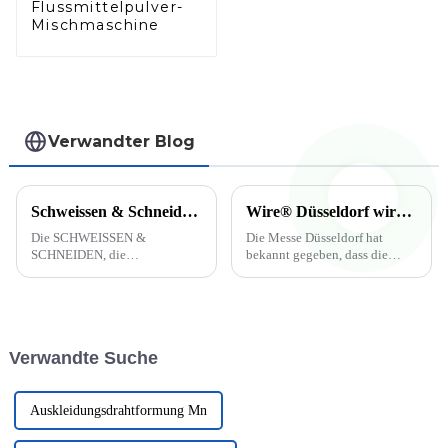
Flussmittelpulver-
Mischmaschine
Verwandter Blog
Schweissen & Schneiden 2023 (Essen, Germany)
Wire® Düsseldorf wird auf Juni 2022 verschoben.
Die SCHWEISSEN &
Die Messe Düsseldorf hat
SCHNEIDEN, die
bekannt gegeben, dass die
unangefochtene Nr. 1 der
Messen wire® und Tube auf
Branche, kehrt in die Heimat
den 20. – 24. Juni 2022
zurück. Die gesamte
verschoben werden. Die
internationale Community der
ursprünglich für Mai geplante
Füge-, Trenn- und
Veranstaltung wurde in
Verwandte Suche
Beschichtungstechnik wird
Absprache mit den Partnern
sich erneut mit Ihnen treffen...
und Verbänden der Messe
Düsseldorf ...
Auskleidungsdrahtformung Mn