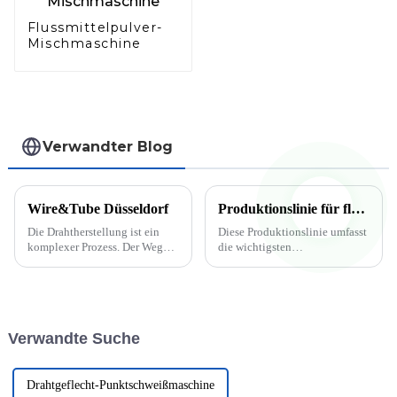
Flussmittelpulver-
Mischmaschine
Verwandter Blog
Wire&Tube Düsseldorf
Produktionslinie für flussmittelgefüllte Schweißdrähte
Die Drahtherstellung ist ein
Diese Produktionslinie umfasst
komplexer Prozess. Der Weg
die wichtigsten
vom Rohmaterial zum fertigen
Prozessausrüstungen zur
Draht umfasst viele kleine
Herstellung von Fülldrähten,
Schritte. Zunächst wird der
jedoch nicht die Transport- und
Rohdraht durch spezielle
Hebeausrüstung, das
Werkzeuge gezogen und auf
Instrument zur chemischen
Verwandte Suche
seinen Zieldurchmesser
Analyse und die Ausrüstung …
gebracht. ...
Drahtgeflecht-Punktschweißmaschine