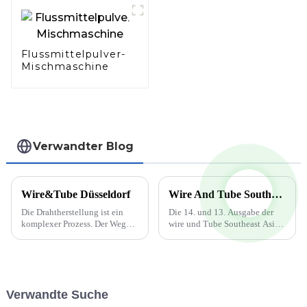
Flussmittelpulver-
Mischmaschine
Verwandter Blog
Wire&Tube Düsseldorf
Wire And Tube Southeast Asia findet vom 5. bis 7. Oktober 2022 statt
Die Drahtherstellung ist ein
Die 14. und 13. Ausgabe der
komplexer Prozess. Der Weg
wire und Tube Southeast Asia
vom Rohmaterial zum fertigen
wird auf den späteren Teil des
Draht umfasst viele kleine
Jahres 2022 verschoben, wenn
Schritte. Zunächst wird der
die beiden parallel
Rohdraht durch spezielle
stattfindenden Messen vom 5.
Werkzeuge gezogen und auf
bis 7. Oktober 2022 im BITEC
Verwandte Suche
seinen Zieldurchmesser
in Bangkok stattfinden. Diese
gebracht. ...
Verschiebung...