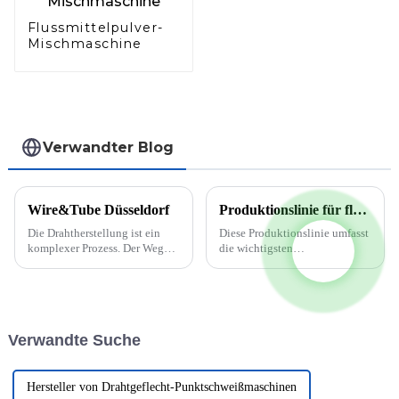
Flussmittelpulver-
Mischmaschine
Verwandter Blog
Wire&Tube Düsseldorf
Produktionslinie für flussmittelgefüllte Schweißdrähte
Die Drahtherstellung ist ein
Diese Produktionslinie umfasst
komplexer Prozess. Der Weg
die wichtigsten
vom Rohmaterial zum fertigen
Prozessausrüstungen zur
Draht umfasst viele kleine
Herstellung von Fülldrähten,
Schritte. Zunächst wird der
jedoch nicht die Transport- und
Rohdraht durch spezielle
Hebeausrüstung, das
Werkzeuge gezogen und auf
Instrument zur chemischen
Verwandte Suche
seinen Zieldurchmesser
Analyse und die Ausrüstung …
gebracht. ...
Hersteller von Drahtgeflecht-Punktschweißmaschinen