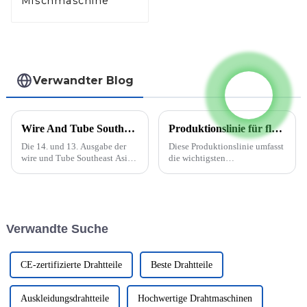
Mischmaschine
Verwandter Blog
Wire And Tube Southeast Asia findet vom 5. bis 7. Oktober 2022 statt
Produktionslinie für flussmittelgefüllte Schweißdrähte
Die 14. und 13. Ausgabe der
Diese Produktionslinie umfasst
wire und Tube Southeast Asia
die wichtigsten
wird auf den späteren Teil des
Prozessausrüstungen zur
Jahres 2022 verschoben, wenn
Herstellung von Fülldrähten,
die beiden parallel
jedoch nicht die Transport- und
stattfindenden Messen vom 5.
Hebeausrüstung, das
bis 7. Oktober 2022 im BITEC
Instrument zur chemischen
Verwandte Suche
in Bangkok stattfinden. Diese
Analyse und die Ausrüstung …
Verschiebung...
CE-zertifizierte Drahtteile
Beste Drahtteile
Auskleidungsdrahtteile
Hochwertige Drahtmaschinen