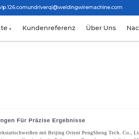
vip.126.com
und
riverqi@weldingwiremachine.com
te
Kundenreferenz
Über Uns
Nac
ngen Für Präzise Ergebnisse
erkstattschweißen mit Beijing Orient PengSheng Tech. Co., Lt