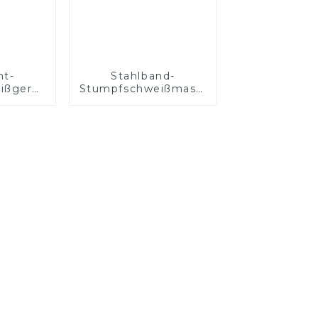
ht-
Stahlband-
ißgerät
Stumpfschweißmaschine
ßdraht
mit hoher
Genauigkeit