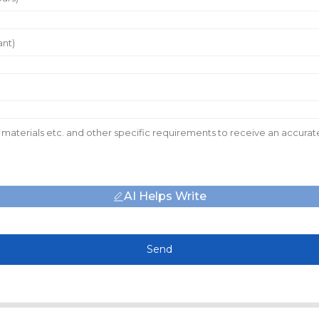
AI Helps Write
Send