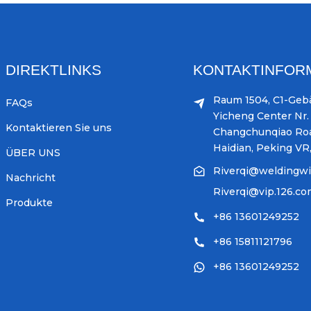
DIREKTLINKS
KONTAKTINFOR
Raum 1504, C1-Geb
FAQs
Yicheng Center Nr. 
Kontaktieren Sie uns
Changchunqiao Ro
Haidian, Peking VR
ÜBER UNS
Riverqi@weldingw
Nachricht
Riverqi@vip.126.c
Produkte
+86 13601249252
+86 15811121796
+86 13601249252