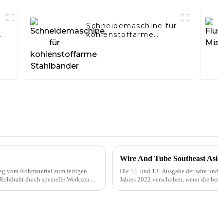
Schneidemaschine für
kohlenstoffarme
Stahlbänder
Wire And Tube Southeast Asia 
Weg vom Rohmaterial zum fertigen
Die 14. und 13. Ausgabe der wire und
r Rohdraht durch spezielle Werkzeuge
Jahres 2022 verschoben, wenn die bei
Oktober 2022 im BITEC in Bangkok st