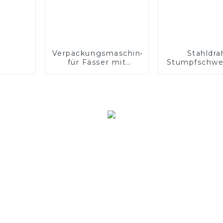
Verpackungsmaschine
Stahldra
für Fässer mit
Stumpfschwe
Fülldraht für
für Schwei
Schweißarbeiten