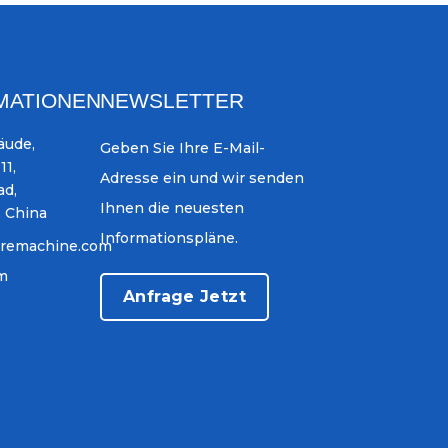
MATIONEN
NEWSLETTER
äude,
Geben Sie Ihre E-Mail-
11,
Adresse ein und wir senden
ad,
Ihnen die neuesten
, China
Informationspläne.
iremachine.com
om
Anfrage Jetzt