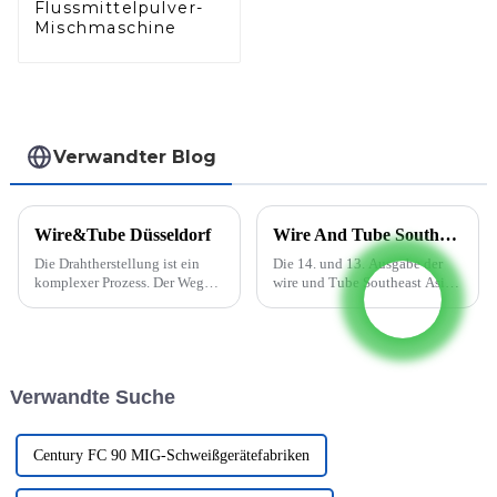
Flussmittelpulver-
Mischmaschine
Verwandter Blog
Wire&Tube Düsseldorf
Wire And Tube Southeast Asia findet vom 5. bis 7. Oktober 2022 statt
Die Drahtherstellung ist ein
Die 14. und 13. Ausgabe der
komplexer Prozess. Der Weg
wire und Tube Southeast Asia
vom Rohmaterial zum fertigen
wird auf den späteren Teil des
Draht umfasst viele kleine
Jahres 2022 verschoben, wenn
Schritte. Zunächst wird der
die beiden parallel
Rohdraht durch spezielle
stattfindenden Messen vom 5.
Werkzeuge gezogen und auf
bis 7. Oktober 2022 im BITEC
Verwandte Suche
seinen Zieldurchmesser
in Bangkok stattfinden. Diese
gebracht. ...
Verschiebung...
Century FC 90 MIG-Schweißgerätefabriken