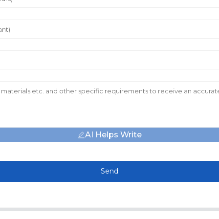
AI Helps Write
Send