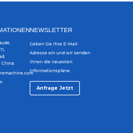
MATIONEN
NEWSLETTER
äude,
Geben Sie Ihre E-Mail-
11,
Adresse ein und wir senden
ad,
Ihnen die neuesten
, China
Informationspläne.
iremachine.com
om
Anfrage Jetzt