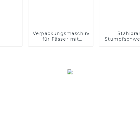
Verpackungsmaschine
Stahldra
für Fässer mit
Stumpfschwe
Fülldraht für
für Schwei
Schweißarbeiten