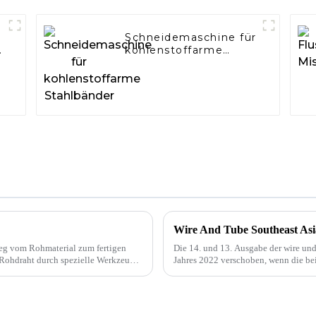
Schneidemaschine für
kohlenstoffarme
Stahlbänder
Wire And Tube Southeast Asia 
Weg vom Rohmaterial zum fertigen
Die 14. und 13. Ausgabe der wire und
r Rohdraht durch spezielle Werkzeuge
Jahres 2022 verschoben, wenn die bei
Oktober 2022 im BITEC in Bangkok st