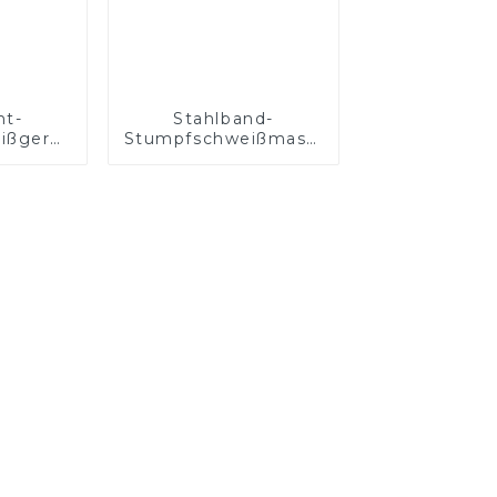
ht-
Stahlband-
ißgerät
Stumpfschweißmaschine
ßdraht
mit hoher
Genauigkeit