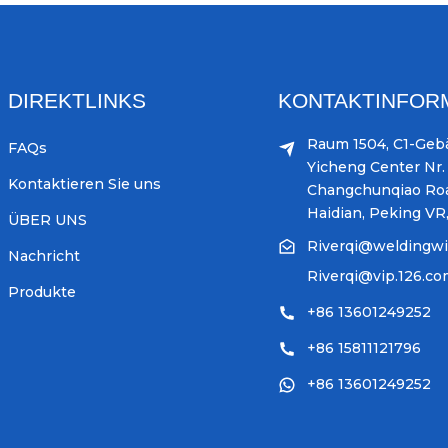
DIREKTLINKS
KONTAKTINFOR
Raum 1504, C1-Geb
FAQs
Yicheng Center Nr. 
Kontaktieren Sie uns
Changchunqiao Ro
Haidian, Peking VR
ÜBER UNS
Riverqi@weldingw
Nachricht
Riverqi@vip.126.c
Produkte
+86 13601249252
+86 15811121796
+86 13601249252