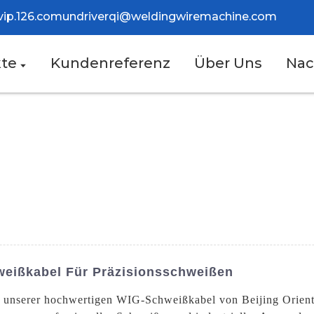
vip.126.com
und
riverqi@weldingwiremachine.com
te
Kundenreferenz
Über Uns
Nac
eißkabel Für Präzisionsschweißen
g unserer hochwertigen WIG-Schweißkabel von Beijing Orien