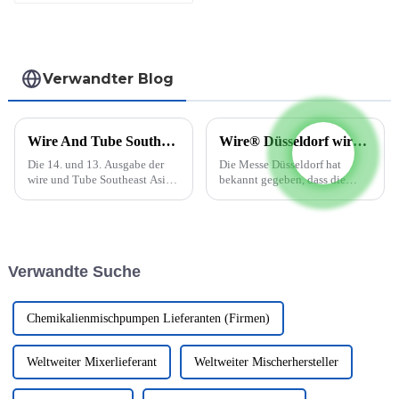
Verwandter Blog
Wire And Tube Southeast Asia findet vom 5. bis 7. Oktober 2022 statt
Wire® Düsseldorf wird auf Juni 2022 verschoben.
Die 14. und 13. Ausgabe der
Die Messe Düsseldorf hat
wire und Tube Southeast Asia
bekannt gegeben, dass die
wird auf den späteren Teil des
Messen wire® und Tube auf
Jahres 2022 verschoben, wenn
den 20. – 24. Juni 2022
die beiden parallel
verschoben werden. Die
stattfindenden Messen vom 5.
ursprünglich für Mai geplante
bis 7. Oktober 2022 im BITEC
Veranstaltung wurde in
Verwandte Suche
in Bangkok stattfinden. Diese
Absprache mit den Partnern
Verschiebung...
und Verbänden der Messe
Düsseldorf ...
Chemikalienmischpumpen Lieferanten (Firmen)
Weltweiter Mixerlieferant
Weltweiter Mischerhersteller