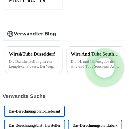
Mischmaschine
Verwandter Blog
Wire&Tube Düsseldorf
Wire And Tube Southeast Asia findet vom 5. bis 7. Oktober 2022 statt
Die Drahtherstellung ist ein
Die 14. und 13. Ausgabe der
komplexer Prozess. Der Weg
wire und Tube Southeast Asia
vom Rohmaterial zum fertigen
wird auf den späteren Teil des
Draht umfasst viele kleine
Jahres 2022 verschoben, wenn
Schritte. Zunächst wird der
die beiden parallel
Rohdraht durch spezielle
stattfindenden Messen vom 5.
Werkzeuge gezogen und auf
bis 7. Oktober 2022 im BITEC
Verwandte Suche
seinen Zieldurchmesser
in Bangkok stattfinden. Diese
gebracht. ...
Verschiebung...
Bas-Berechnungsblatt-Lieferant
Bas Berechnungsblatt Hersteller
Bas-Berechnungsblattfabrik