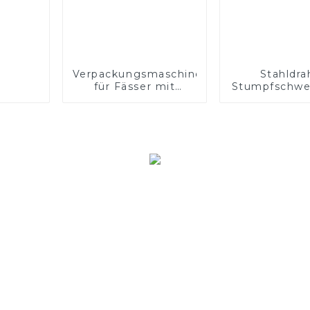
Verpackungsmaschine
Stahldra
für Fässer mit
Stumpfschwe
Fülldraht für
für Schwei
Schweißarbeiten