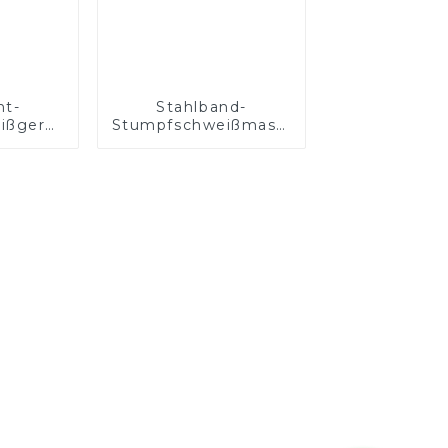
ht-
Stahlband-
ißgerät
Stumpfschweißmaschine
ßdraht
mit hoher
Genauigkeit