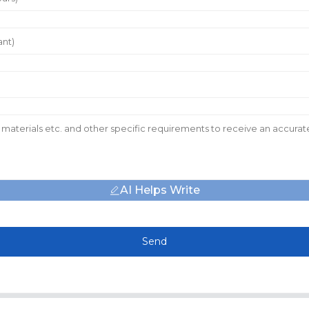
AI Helps Write
Send