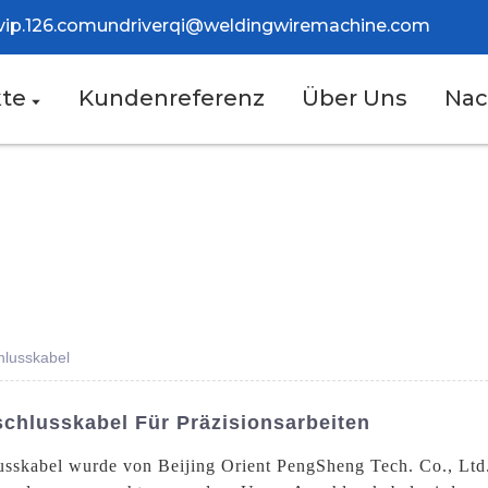
vip.126.com
und
riverqi@weldingwiremachine.com
te
Kundenreferenz
Über Uns
Nac
hlusskabel
chlusskabel Für Präzisionsarbeiten
skabel wurde von Beijing Orient PengSheng Tech. Co., Ltd. 