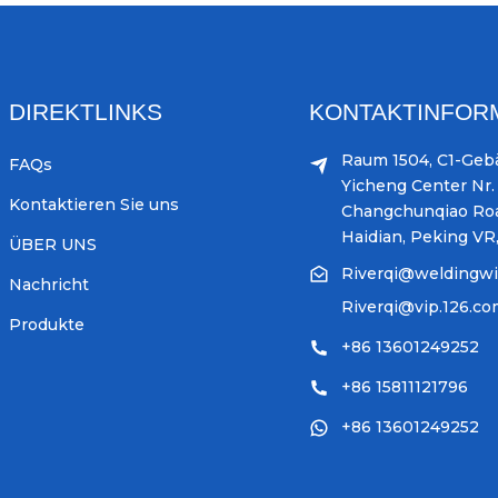
DIREKTLINKS
KONTAKTINFOR
Raum 1504, C1-Geb
FAQs
Yicheng Center Nr. 
Kontaktieren Sie uns
Changchunqiao Ro
Haidian, Peking VR
ÜBER UNS
Riverqi@weldingw
Nachricht
Riverqi@vip.126.c
Produkte
+86 13601249252
+86 15811121796
+86 13601249252