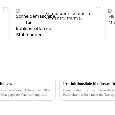
Schneidemaschine für
kohlenstoffarme
Stahlbänder
choben.
Produktionslinie für flussmit
Messen wire® und Tube auf den 20. –
Diese Produktionslinie umfasst die w
r Mai geplante Veranstaltung wurde
Fülldrähten, jedoch nicht die Transp
e Düsseldorf ...
chemischen Analyse und die Ausrüs