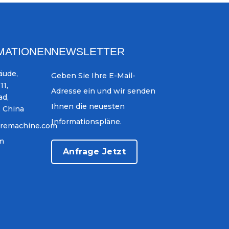
MATIONEN
NEWSLETTER
äude,
Geben Sie Ihre E-Mail-
11,
Adresse ein und wir senden
ad,
Ihnen die neuesten
, China
Informationspläne.
iremachine.com
om
Anfrage Jetzt