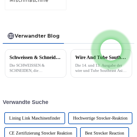
Mischmaschine
Verwandter Blog
Schweissen & Schneiden 2023 (Essen, Germany)
Wire And Tube Southeast Asia findet vom 5. bis 7. Oktober 2022 statt
Die SCHWEISSEN &
Die 14. und 13. Ausgabe der
SCHNEIDEN, die
wire und Tube Southeast Asia
unangefochtene Nr. 1 der
wird auf den späteren Teil des
Branche, kehrt in die Heimat
Jahres 2022 verschoben, wenn
zurück. Die gesamte
die beiden parallel
internationale Community der
stattfindenden Messen vom 5.
Füge-, Trenn- und
bis 7. Oktober 2022 im BITEC
Verwandte Suche
Beschichtungstechnik wird
in Bangkok stattfinden. Diese
sich erneut mit Ihnen treffen...
Verschiebung...
Lining Link Maschinenfinder
Hochwertige Strecker-Reaktion
CE Zertifizierung Strecker Reaktion
Best Strecker Reaction