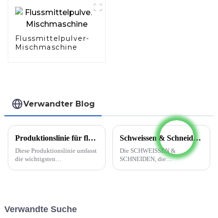
Flussmittelpulver-
Mischmaschine
Verwandter Blog
Produktionslinie für flussmittelgefüllte Schweißdrähte
Schweissen & Schneiden 2023 (Essen, Germany)
Diese Produktionslinie umfasst
Die SCHWEISSEN &
die wichtigsten
SCHNEIDEN, die
Prozessausrüstungen zur
unangefochtene Nr. 1 der
Herstellung von Fülldrähten,
Branche, kehrt in die Heimat
jedoch nicht die Transport- und
zurück. Die gesamte
Hebeausrüstung, das
internationale Community der
Instrument zur chemischen
Füge-, Trenn- und
Verwandte Suche
Analyse und die Ausrüstung …
Beschichtungstechnik wird
sich erneut mit Ihnen treffen...