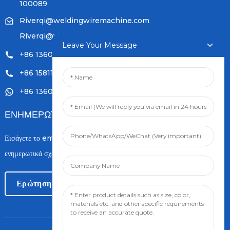
100089
Riverqi@weldingwiremachine.com
Riverqi@vip.126.com
Leave Your Message
+86 13601249252
+86 15811121796
+86 13601249252
ΕΝΗΜΕΡΩΤΙΚΆ ΔΕΛΤΊΑ
Εισάγετε το email σας και θα σας στείλουμε τα πιο πρόσφατα
ενημερωτικά σχέδια.
Ερώτηση Τώρα