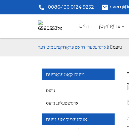
riverqi
0086-136 0124 9252
פּראָדוקטן
היים
נייעס
נייעס קאַטעגאָריעס
נייעס
אויסשטעלונג נייעס
,
אויסגעצייכנטע נייעס
מיט