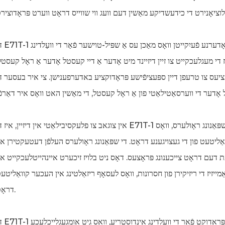
די E71T-1 דראָט צייכענונג מאַשין איז אויס
איז די מעגלעכקייט צו זיין דיזיינד מיט אָדער אַ דיי קעסטל אָדער אַ ראָל קעסטל
אָפּציעס צו טרעפן דיין ספּעציפֿישע פּראָדוקציע באדערפענישן. צי איר בעסער ד
אין צוגאב צו פלעקסיבילאַטי אין דיזיין, איז די E71T-1 דראָט צייכענונג מאַשין אויך אויסגעשטאַט מיט שפּאַנונג ראָולערס, וו
ואַליטעט פון די געצויגענע דראָט. די שפּאַנונג ראָולערס העלפֿן דעטעקטירן או
עת דעם דראָט צייכענונג פּראָצעס. דאָס ניט בלויז זיכערט איינהייטלעכקייט או
מייזיז די ריזיקירן פון חסרונות, וואָס לעסאָף ריזאַלטינג אין העכער קוואַליטע
דראָט.
די E71T-1 דראָט צייכענונג מאַשין איז אַ 