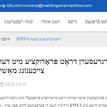
riverqi@weldingwiremachine.com
און
@vip.126.com
ע פֿראַגעס
נייעס
וועגן אונדז
קונה רעפערענץ
פֿאַרגרעסערן דראָט פּראָדוקציע מיט דער E71T-1 דראָט צייכענונג מאַשין
היים
גרעסערן דראָט פּראָדוקציע מיט דער E71T-1 דראָט
צייכענונג מאַשין
2025-03-10
ו פֿאַרבעסערן אייער שווייס דראָט פּראָדוקציע פּראָצעס? זוכט נישט ווייטער
ווייל מיר האָבן די פּערפֿעקטע לייזונג פֿאַר אײַך - די E71T-1 דראָט צייכענונג מאַשין. דיזיינד צו עפֿעקטיוו ציען שווייס דראָט 