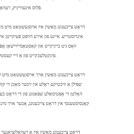
פֿלוס אינעווייניק, רעוואָלוציאָנירט די כידעשדיקע מאַשין דעם וועג ווי שווייס דראָט ווערט פּראָדוצירט.
אינדוסטריע. איינע פון ​​אירע הויפּט פֿעיִקייטן 
וואָס גיט בייגיקייט און קאַסטאַמייזיישאַן 
פּינקטלעכקייט פון אַ דיי קעסטל אָדער די ווערסאַטילאַטי פון אַ ראָל קעסטל, די מאַשין האט וואָס איר דאַרפֿן.
שפּילן אַ וויכטיקע ראָלע אין זיכער מאַכן די קו
האַלטן די אָפּטימאַלע שפּאַנונג פון די דראָט ב
קאָנסיסטענסי אין דראָט צייכענונג, אָבער אויך מינאַ