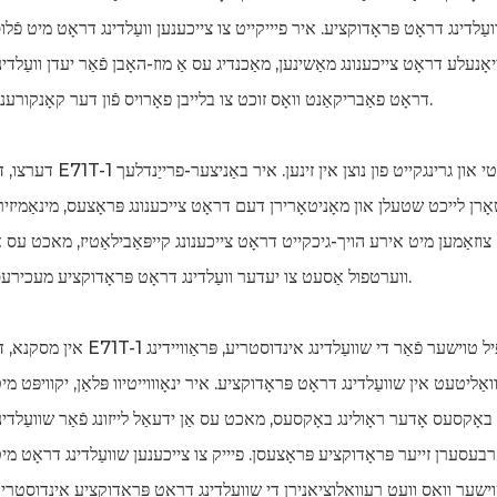
עַלדינג דראָט פּראָדוקציע. איר פיייקייט צו צייכענען וועַלדינג דראָט מיט פֿלו
ָנעלע דראָט צייכענונג מאַשינען, מאַכנדיג עס אַ מוז-האָבן פֿאַר יעדן וועַלדינ
דראָט פאַבריקאַנט וואָס זוכט צו בלייבן פאָרויס פֿון דער קאָנקורענץ.
דערצו, די E71T-1 דראָט צייכענונג מאַשין איז דיזיינד מיט פּראָדוקטיוויטי און גרינגקייט פון נוצן אין זינען. איר ב
אָרן לייכט שטעלן און מאָניטאָרירן דעם דראָט צייכענונג פּראָצעס, מינאַמיזיר
ס, צוזאַמען מיט אירע הויך-גיכקייט דראָט צייכענונג קייפּאַבילאַטיז, מאכט עס א
ווערטפול אַסעט צו יעדער וועַלדינג דראָט פּראָדוקציע מעכירעס.
אין מסקנא, די E71T-1 שוועַלדינג דראָט צייכענונג מאַשין איז אַ שפּיל טוישער פֿאַר די שוועַלדינג אינדוסטריע, פּ
ַליטעט אין שוועַלדינג דראָט פּראָדוקציע. איר ינאָוווייטיוו פּלאַן, יקוויפּט מי
 באָקסעס אָדער ראָולינג באָקסעס, מאכט עס אַן ידעאַל לייזונג פֿאַר שוועַלדינ
רבעסערן זייער פּראָדוקציע פּראָצעסן. פיייק צו צייכענען שוועַלדינג דראָט מי