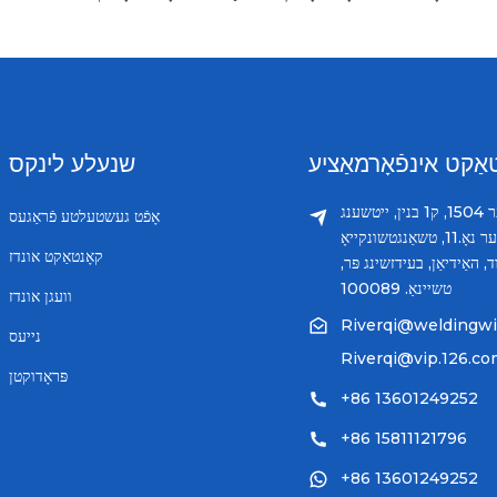
אַקט אינפֿאָרמאַציע
שנעלע לינקס
צימער 1504, ק1 בנין, ייטשענג
אָפֿט געשטעלטע פֿראַגעס
צענטער נאָ.11, טשאַנגטשונקייאָ
קאָנטאַקט אונדז
ד, האַידיאַן, בעידזשינג פּר,
טשיינאַ. 100089
וועגן אונדז
Riverqi@weldingw
נייעס
Riverqi@vip.126.c
פּראָדוקטן
+86 13601249252
+86 15811121796
+86 13601249252