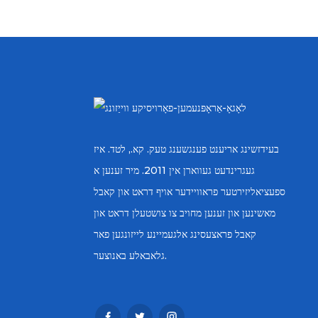
בעידזשינג אריענט פענגשענג טעק. קא., לטד. איז
געגרינדעט געווארן אין 2011. מיר זענען א
ספעציאליזירטער פראוויידער אויף דראט און קאבל
מאשינען און זענען מחויב צו צושטעלן דראט און
קאבל פראצעסינג אלגעמיינע לייזונגען פאר
גלאבאלע באנוצער.