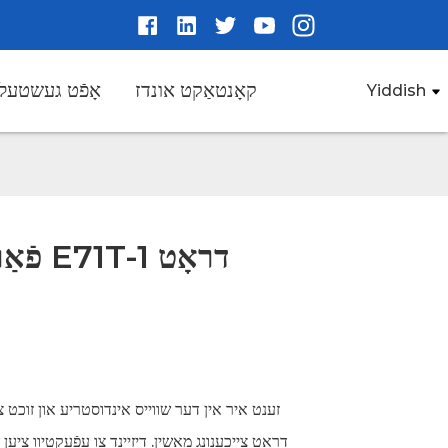
קאָנטאַקט אונדז
אָפֿט געשטעלט
Yiddish
פֿאַר
זענט איר אין דער שווייס אינדוסטריע און זוכט צ