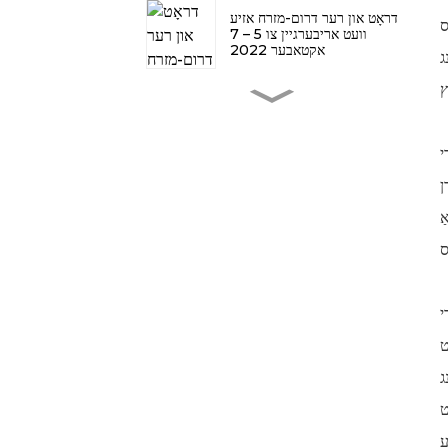
דראָט און רער דרום-מזרח אזיע
ס
וועט אריבערגיין צו 5 – 7
אקטאבער 2022
ג
Wire® דיסלדאָרף גייט
אריבער קיין יוני 2022.
אַניצער-פרייַנדלעך
ן
דראָט און רער דיסלדאָרף
ַ
פלאַקס קאָרד וועלדינג דראָט
פּראָדוקציע ליניע
ראַוויידינג
ט
וועַלדינג און שניידן 2023
(עסן, דייטשלאנד)
ג
ט