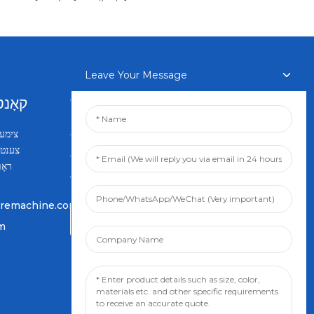
Leave Your Message
נוזלעטערס
קאָנט
אַרייַן אייער בליצפּאָסט און מיר וועלן
שיקן איר די לעצטע אינפֿאָרמאַציע וועגן
ראָו
פּלענער.
iremachine.com
אָנפֿרעג איצט
om