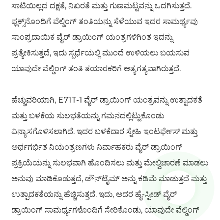
ಸಾಟಿಯಿಲ್ಲದ ದಕ್ಷತೆ, ನಿಖರತೆ ಮತ್ತು ಗುಣಮಟ್ಟವನ್ನು ಒದಗಿಸುತ್ತದೆ.
ಫ್ಲಕ್ಸ್‌ನೊಂದಿಗೆ ವೆಲ್ಡಿಂಗ್ ತಂತಿಯನ್ನು ಸೆಳೆಯುವ ಇದರ ಸಾಮರ್ಥ್ಯವು
ಸಾಂಪ್ರದಾಯಿಕ ವೈರ್ ಡ್ರಾಯಿಂಗ್ ಯಂತ್ರಗಳಿಗಿಂತ ಇದನ್ನು
ಪ್ರತ್ಯೇಕಿಸುತ್ತದೆ, ಇದು ಸ್ಪರ್ಧೆಯಲ್ಲಿ ಮುಂದೆ ಉಳಿಯಲು ಬಯಸುವ
ಯಾವುದೇ ವೆಲ್ಡಿಂಗ್ ತಂತಿ ತಯಾರಕರಿಗೆ ಅತ್ಯಗತ್ಯವಾಗಿರುತ್ತದೆ.
ಹೆಚ್ಚುವರಿಯಾಗಿ, E71T-1 ವೈರ್ ಡ್ರಾಯಿಂಗ್ ಯಂತ್ರವನ್ನು ಉತ್ಪಾದಕತೆ
ಮತ್ತು ಬಳಕೆಯ ಸುಲಭತೆಯನ್ನು ಗಮನದಲ್ಲಿಟ್ಟುಕೊಂಡು
ವಿನ್ಯಾಸಗೊಳಿಸಲಾಗಿದೆ. ಇದರ ಬಳಕೆದಾರ ಸ್ನೇಹಿ ಇಂಟರ್ಫೇಸ್ ಮತ್ತು
ಅರ್ಥಗರ್ಭಿತ ನಿಯಂತ್ರಣಗಳು ನಿರ್ವಾಹಕರು ವೈರ್ ಡ್ರಾಯಿಂಗ್
ಪ್ರಕ್ರಿಯೆಯನ್ನು ಸುಲಭವಾಗಿ ಹೊಂದಿಸಲು ಮತ್ತು ಮೇಲ್ವಿಚಾರಣೆ ಮಾಡಲು
ಅನುವು ಮಾಡಿಕೊಡುತ್ತದೆ, ಡೌನ್‌ಟೈಮ್ ಅನ್ನು ಕಡಿಮೆ ಮಾಡುತ್ತದೆ ಮತ್ತು
ಉತ್ಪಾದಕತೆಯನ್ನು ಹೆಚ್ಚಿಸುತ್ತದೆ. ಇದು, ಅದರ ಹೈ-ಸ್ಪೀಡ್ ವೈರ್
ಡ್ರಾಯಿಂಗ್ ಸಾಮರ್ಥ್ಯಗಳೊಂದಿಗೆ ಸೇರಿಕೊಂಡು, ಯಾವುದೇ ವೆಲ್ಡಿಂಗ್