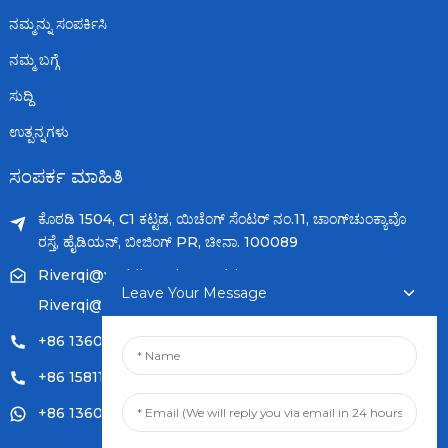
ನಮ್ಮನ್ನು ಸಂಪರ್ಕಿಸಿ
ನಮ್ಮ ಬಗ್ಗೆ
ಸುದ್ದಿ
ಉತ್ಪನ್ನಗಳು
ಸಂಪರ್ಕ ಮಾಹಿತಿ
ಕೊಠಡಿ 1504, C1 ಕಟ್ಟಡ, ಯಿಚೆಂಗ್ ಸೆಂಟರ್ ನಂ.11, ಚಾಂಗ್‌ಚುಂಕ್ಯಾವೊ
ರಸ್ತೆ, ಹೈಡಿಯನ್, ಬೀಜಿಂಗ್ PR, ಚೀನಾ. 100089
Riverqi@weldingwiremachine.com
Leave Your Message
Riverqi@vip.126.com
+86 13601249252
+86 15811121796
+86 13601249252