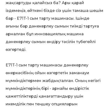
жақсартуды қалайсыз ба? Ары қарай
іздемеңіз, өйткені бізде сіз үшін тамаша шешім
бар - E71T-1 сым тарту машинасы. Ішінде
ағыны бар дәнекерлеу сымын тиімді тартуға
арналған бұл инновациялық машина
n
дәнекерлеу сымын өндіру тәсілін түбегейлі
өзгертеді.
E71T-1 сым тарту машинасы дәнекерлеу
..
өнеркәсібінің ойын өзгертетін заманауи
мүмкіндіктермен жабдықталған. Оның негізгі
мүмкіндіктерінің бірі - арнайы өндірістік
қажеттіліктерді қанағаттандыру үшін
икемділік пен теңшеу опцияларын