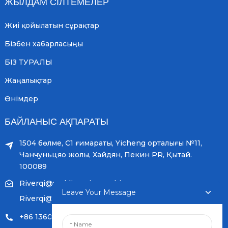
ЖЫЛДАМ СІЛТЕМЕЛЕР
Жиі қойылатын сұрақтар
Бізбен хабарласыңы
БІЗ ТУРАЛЫ
Жаңалықтар
Өнімдер
БАЙЛАНЫС АҚПАРАТЫ
1504 бөлме, С1 ғимараты, Yicheng орталығы №11,
Чанчуньцяо жолы, Хайдян, Пекин PR, Қытай.
100089
Riverqi@weldingwiremachine.com
Leave Your Message
Riverqi@vip.126.com
+86 13601249252