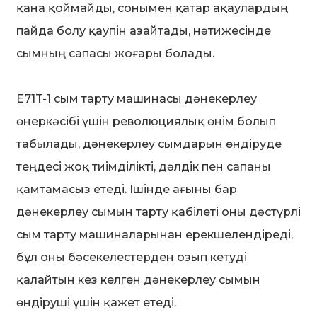
қана қоймайды, сонымен қатар ақаулардың
пайда болу қаупін азайтады, нәтижесінде
сымның сапасы жоғары болады.
E71T-1 сым тарту машинасы дәнекерлеу
өнеркәсібі үшін революциялық өнім болып
табылады, дәнекерлеу сымдарын өндіруде
теңдесі жоқ тиімділікті, дәлдік пен сапаны
қамтамасыз етеді. Ішінде ағыны бар
дәнекерлеу сымын тарту қабілеті оны дәстүрлі
сым тарту машиналарынан ерекшелендіреді,
бұл оны бәсекелестерден озып кетуді
қалайтын кез келген дәнекерлеу сымын
өндіруші үшін қажет етеді.