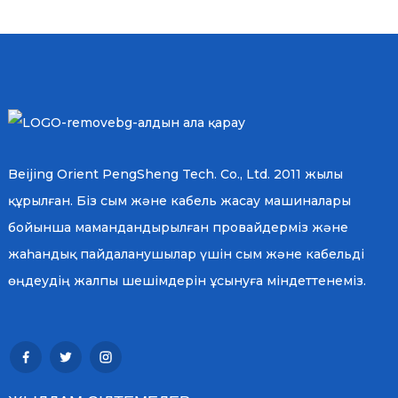
Beijing Orient PengSheng Tech. Co., Ltd. 2011 жылы
құрылған. Біз сым және кабель жасау машиналары
бойынша мамандандырылған провайдерміз және
жаһандық пайдаланушылар үшін сым және кабельді
өңдеудің жалпы шешімдерін ұсынуға міндеттенеміз.