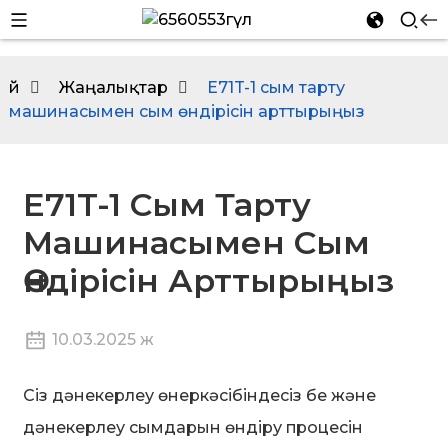
Үй
Жаңалықтар
E71T-1 сым тарту
машинасымен сым өндірісін арттырыңыз
n
E71T-1 Сым Тарту
Машинасымен Сым
Өндірісін Арттырыңыз
10.03.2025 ж
n
Сіз дәнекерлеу өнеркәсібіндесіз бе және
дәнекерлеу сымдарын өндіру процесін