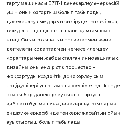
тарту машинасы E71T-1 дәнекерлеу өнеркәсібі
үшін ойын өзгерткіш болып табылады,
дәнекерлеу сымдарын өндіруде теңдесі жоқ
тиімділікті, дәлдік пен сапаны қамтамасыз
етеді. Оның созылатын роликтермен және
реттелетін қораптармен немесе илемдеу
қораптарымен жабдықталған инновациялық
дизайны оны өндірістік процестерін
жақсартуды көздейтін дәнекерлеу сым
өндірушілері үшін тамаша шешім етеді. Ішінде
ағыны бар дәнекерлеу сымын тартуға
қабілетті бұл машина дәнекерлеу сымдарын
өндіру өнеркәсібінде төңкеріс жасайтын ойын
ауыстырғыш болып табылады.