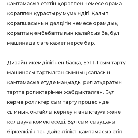
қамтамасыз ететін қораппен немесе орама
қораппен құрастыру мүмкіндігі. Қалып
қорапшасының дәлдігін немесе орамдық
қораптың әмбебаптығын қалайсыз ба, бұл
машинада сізге қажет нәрсе бар.
Дизайн икемділігінен басқа, E71T-1 сым тарту
машинасы тартылған сымның сапасын
қамтамасыз етуде маңызды рөл атқаратын
тартпа роликтерімен жабдықталған. Бұл
керме роликтер сым тарту процесінде
сымның оңтайлы кернеуін анықтауға және
қолдауға көмектеседі. Бұл сым сызудағы
біркелкілік пен дәйектілікті қамтамасыз етіп