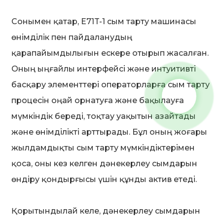
Сонымен қатар, E71T-1 сым тарту машинасы
өнімділік пен пайдаланудың
қарапайымдылығын ескере отырып жасалған.
Оның ыңғайлы интерфейсі және интуитивті
басқару элементтері операторларға сым тарту
процесін оңай орнатуға және бақылауға
мүмкіндік береді, тоқтау уақытын азайтады
және өнімділікті арттырады. Бұл оның жоғары
жылдамдықты сым тарту мүмкіндіктерімен
қоса, оны кез келген дәнекерлеу сымдарын
өндіру қондырғысы үшін құнды актив етеді.
Қорытындылай келе, дәнекерлеу сымдарын