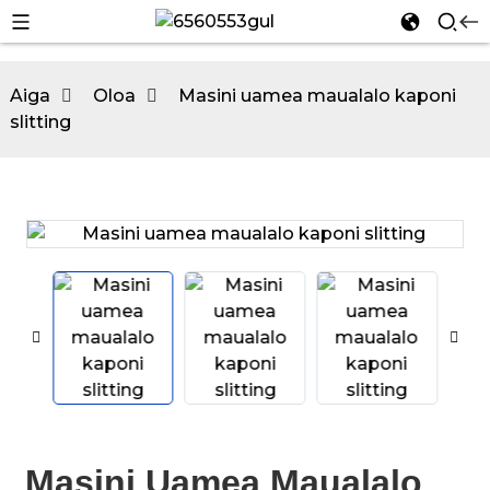
Aiga
Oloa
Masini uamea maualalo kaponi
slitting
n
n
Masini Uamea Maualalo