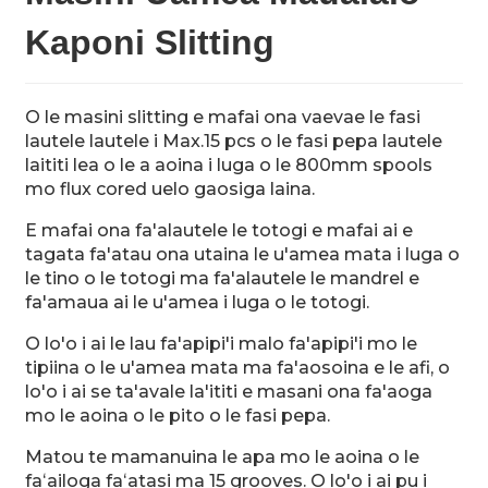
Kaponi Slitting
O le masini slitting e mafai ona vaevae le fasi
lautele lautele i Max.15 pcs o le fasi pepa lautele
n
laititi lea o le a aoina i luga o le 800mm spools
mo flux cored uelo gaosiga laina.
E mafai ona fa'alautele le totogi e mafai ai e
tagata fa'atau ona utaina le u'amea mata i luga o
le tino o le totogi ma fa'alautele le mandrel e
..
fa'amaua ai le u'amea i luga o le totogi.
O lo'o i ai le lau fa'apipi'i malo fa'apipi'i mo le
tipiina o le u'amea mata ma fa'aosoina e le afi, o
lo'o i ai se ta'avale la'ititi e masani ona fa'aoga
mo le aoina o le pito o le fasi pepa.
Matou te mamanuina le apa mo le aoina o le
faʻailoga faʻatasi ma 15 grooves. O lo'o i ai pu i