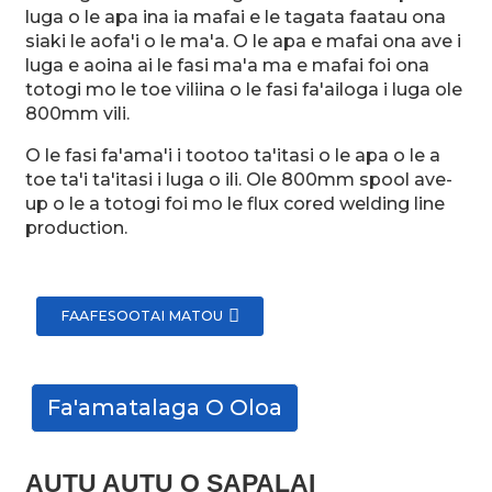
luga o le apa ina ia mafai e le tagata faatau ona
siaki le aofa'i o le ma'a. O le apa e mafai ona ave i
luga e aoina ai le fasi ma'a ma e mafai foi ona
totogi mo le toe viliina o le fasi fa'ailoga i luga ole
800mm vili.
O le fasi fa'ama'i i tootoo ta'itasi o le apa o le a
toe ta'i ta'itasi i luga o ili. Ole 800mm spool ave-
up o le a totogi foi mo le flux cored welding line
production.
FAAFESOOTAI MATOU
Fa'amatalaga O Oloa
AUTU AUTU O SAPALAI