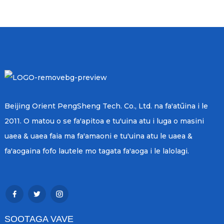
Beijing Orient PengSheng Tech. Co., Ltd. na fa'atūina i le
2011. O matou o se fa'apitoa e tu'uina atu i luga o masini
uaea & uaea faia ma fa'amaoni e tu'uina atu le uaea &
fa'aogaina fofo lautele mo tagata fa'aoga i le lalolagi.
SOOTAGA VAVE