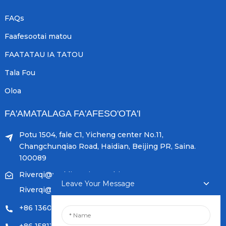
FAQs
Faafesootai matou
FAATATAU IA TATOU
Tala Fou
Oloa
FA'AMATALAGA FA'AFESO'OTA'I
Potu 1504, fale C1, Yicheng center No.11,
Changchunqiao Road, Haidian, Beijing PR, Saina.
100089
Riverqi@weldingwiremachine.com
Leave Your Message
Riverqi@vip.126.com
+86 13601249252