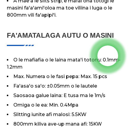
A mae'a le slits strip, e mafai ona totogi le
masini fa'a'ami'oloa ma toe viliina i luga o le
800mm vili fa'apipi'i.
FA'AMATALAGA AUTU O MASINI
O le mafiafia o le laina mata'i totonu: 0.1mm-
1.2mm
Max. Numera o le fasi pepa: Max. 15 pcs
Fa'asa'o sa'o: ±0.05mm o le lautele
Saosaoa galue laina: E tusa ma le 1m/s
Omiga o le ea: Min. 0.4Mpa
Slitting iunite afi malosi: 5.5KW
800mm kiliva ave-up mana afi: 15KW