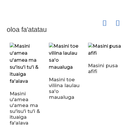
oloa fa'atatau
Masini pusa
L
afifi
u
Masini toe
viliina laulau
sa'o
Masini
maualuga
u'amea
u'amea ma
su'isu'i tu'i &
ituaiga
fa'alava