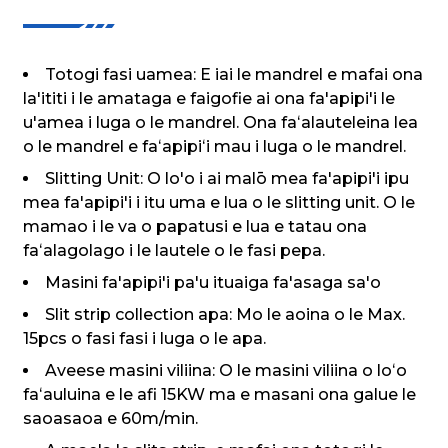
Totogi fasi uamea: E iai le mandrel e mafai ona
la'ititi i le amataga e faigofie ai ona fa'apipi'i le
u'amea i luga o le mandrel. Ona faʻalauteleina lea
o le mandrel e faʻapipiʻi mau i luga o le mandrel.
Slitting Unit: O lo'o i ai malō mea fa'apipi'i ipu
mea fa'apipi'i i itu uma e lua o le slitting unit. O le
mamao i le va o papatusi e lua e tatau ona
faʻalagolago i le lautele o le fasi pepa.
Masini fa'apipi'i pa'u ituaiga fa'asaga sa'o
Slit strip collection apa: Mo le aoina o le Max.
15pcs o fasi fasi i luga o le apa.
Aveese masini viliina: O le masini viliina o loʻo
faʻauluina e le afi 15KW ma e masani ona galue le
saoasaoa e 60m/min.