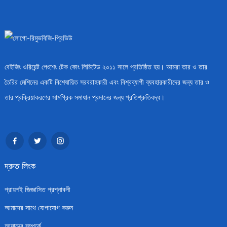
বেইজিং ওরিয়েন্ট পেংশেং টেক কোং লিমিটেড ২০১১ সালে প্রতিষ্ঠিত হয়। আমরা তার ও তার
তৈরির মেশিনের একটি বিশেষায়িত সরবরাহকারী এবং বিশ্বব্যাপী ব্যবহারকারীদের জন্য তার ও
তার প্রক্রিয়াকরণের সামগ্রিক সমাধান প্রদানের জন্য প্রতিশ্রুতিবদ্ধ।
দ্রুত লিংক
প্রায়শই জিজ্ঞাসিত প্রশ্নাবলী
আমাদের সাথে যোগাযোগ করুন
আমাদের সম্পর্কে