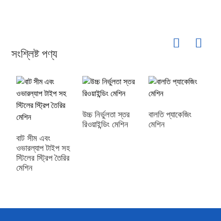
সংশ্লিষ্ট পণ্য
উচ্চ নির্ভুলতা স্তর
বালতি প্যাকেজিং
সল
রিওয়াইন্ডিং মেশিন
মেশিন
উ
বাট সীম এবং
ওভারল্যাপ টাইপ সহ
স্টিলের স্ট্রিপ তৈরির
মেশিন