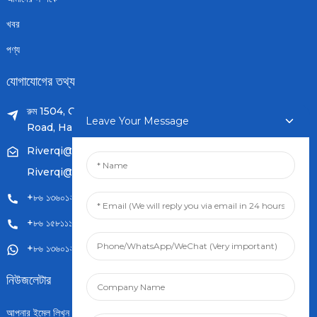
খবর
পণ্য
যোগাযোগের তথ্য
রুম 1504, C1 বিল্ডিং, Yicheng কেন্দ্র নং.11, Changchunqiao
Leave Your Message
Road, Haidian, Beijing PR, China. 100089
Riverqi@weldingwiremachine.com
Riverqi@vip.126.com
+৮৬ ১৩৬০১২৪৯২৫২
+৮৬ ১৫৮১১১২১৭৯৬
+৮৬ ১৩৬০১২৪৯২৫২
নিউজলেটার
আপনার ইমেল লিখুন এবং আমরা আপনাকে সর্বশেষ তথ্য পরিকল্পনা পাঠাবো।