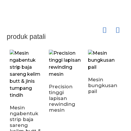
produk patali
Mesin
bungkusan
Precision
G
pail
tinggi
p
lapisan
k
rewinding
p
Mesin
mesin
ngabentuk
strip baja
sareng