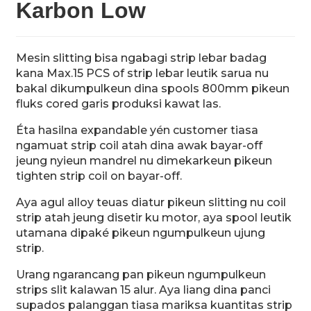
Karbon Low
Mesin slitting bisa ngabagi strip lebar badag
kana Max.15 PCS of strip lebar leutik sarua nu
bakal dikumpulkeun dina spools 800mm pikeun
n
fluks cored garis produksi kawat las.
Éta hasilna expandable yén customer tiasa
ngamuat strip coil atah dina awak bayar-off
jeung nyieun mandrel nu dimekarkeun pikeun
tighten strip coil on bayar-off.
..
Aya agul alloy teuas diatur pikeun slitting nu coil
strip atah jeung disetir ku motor, aya spool leutik
utamana dipaké pikeun ngumpulkeun ujung
strip.
Urang ngarancang pan pikeun ngumpulkeun
strips slit kalawan 15 alur. Aya liang dina panci
supados palanggan tiasa mariksa kuantitas strip