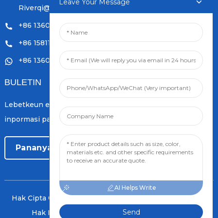
Leave Your Message
Riverqi@vip.126.com
+86 13601249252
+86 15811121796
+86 13601249252
BULETIN
Lebetkeun email anjeun sareng kami bakal ngirim rencana
inpormasi panganyarna ka anjeun.
Pananya Ayeuna
AI Helps Write
Hak Cipta © 2024 Orient PengSheng Tech.Com Sadaya
Send
Hak Ditangtayungan
- Peta situs
BLOG TOP