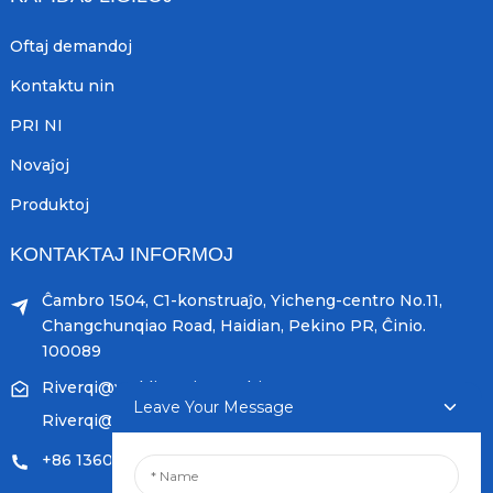
Oftaj demandoj
Kontaktu nin
PRI NI
Novaĵoj
Produktoj
KONTAKTAJ INFORMOJ
Ĉambro 1504, C1-konstruaĵo, Yicheng-centro No.11,
Changchunqiao Road, Haidian, Pekino PR, Ĉinio.
100089
Riverqi@weldingwiremachine.com
Leave Your Message
Riverqi@vip.126.com
+86 13601249252