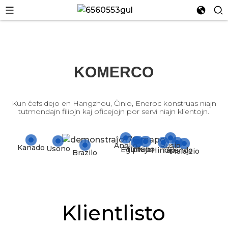
KOMERCO
n
Kun ĉefsidejo en Hangzhou, Ĉinio, Eneroc konstruas niajn
tutmondajn filiojn kaj oficejojn por servi niajn klientojn.
Anglio
Rusio
Kanado
Usono
Turkio
Irano
Egiptujo
Hindio
Tajlando
Malajzio
Brazilo
n
Klientlisto