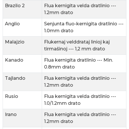
Brazilo 2
Flua kernigita velda dratlinio ---
1.2mm drato
Anglio
Senjunta fluo-kernigita dratlinio ---
1.0mm drato
Malajzio
Flukernaj velddrataj linioj kaj
tirmaŝinoj --- 1,2 mm drato
Kanado
Flua kernigita dratlinio --- Min.
0.8mm drato
Tajlando
Flua kernigita velda dratlinio ---
1.2mm drato
Rusio
Flua kernigita velda dratlinio ---
1.0/1.2mm drato
Irano
Flua kernigita velda dratlinio ---
1.2mm drato