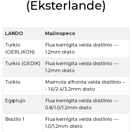
(Eksterlande)
LANDO
Maŝinspeco
n
Turkio
Flua kernigita velda dratlinio ---
(OERLIKON)
1.2mm drato
Turkio (GEDIK)
Flua kernigita velda dratlinio ---
1.2mm drato
..
Turkio
Malmola alfronta velda dratlinio --
- 1.6/2.4/3.2mm drato
Egiptujo
Flua kernigita velda dratlinio ---
0.8/1.0/1.2mm drato
Brazilo 1
Flua kernigita velda dratlinio ---
1.0/1.2mm drato