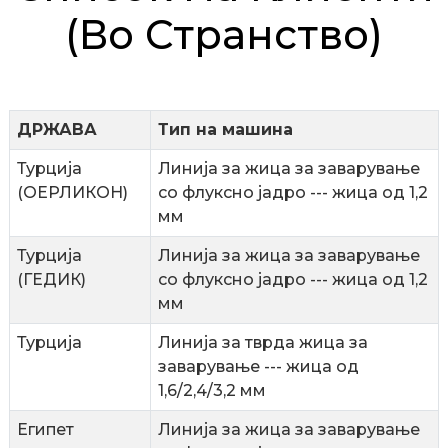
(во Странство)
ДРЖАВА
Тип на машина
n
Турција
Линија за жица за заварување
(ОЕРЛИКОН)
со флуксно јадро --- жица од 1,2
мм
Турција
Линија за жица за заварување
..
(ГЕДИК)
со флуксно јадро --- жица од 1,2
мм
Турција
Линија за тврда жица за
заварување --- жица од
1,6/2,4/3,2 мм
Египет
Линија за жица за заварување