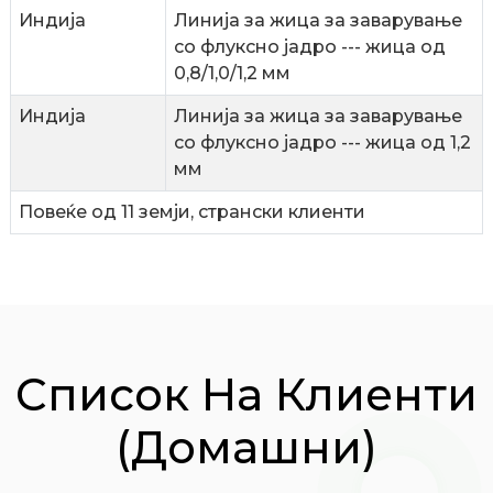
Индија
Линија за жица за заварување
со флуксно јадро --- жица од
0,8/1,0/1,2 мм
Индија
Линија за жица за заварување
со флуксно јадро --- жица од 1,2
мм
Повеќе од 11 земји, странски клиенти
Список На Клиенти
(домашни)