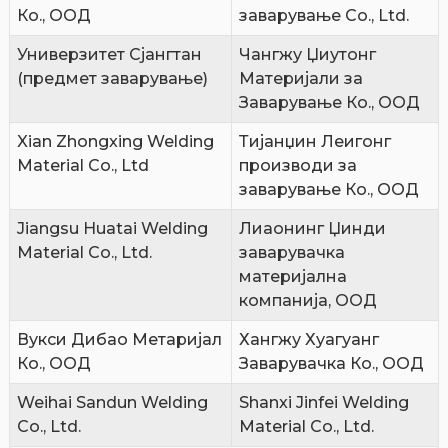
Ко., ООД
заварување Co., Ltd.
Универзитет Сјангтан
Чангжу Џиутонг
(предмет заварување)
Материјали за
Заварување Ко., ООД
Xian Zhongxing Welding
Тијанџин Леигонг
Material Co., Ltd
производи за
заварување Ко., ООД
Jiangsu Huatai Welding
Лиаонинг Џинди
Material Co., Ltd.
заварувачка
материјална
компанија, ООД
Вукси Дибао Метаријал
Хангжу Хуагуанг
Ко., ООД
Заварувачка Ко., ООД
Weihai Sandun Welding
Shanxi Jinfei Welding
Co., Ltd.
Material Co., Ltd.