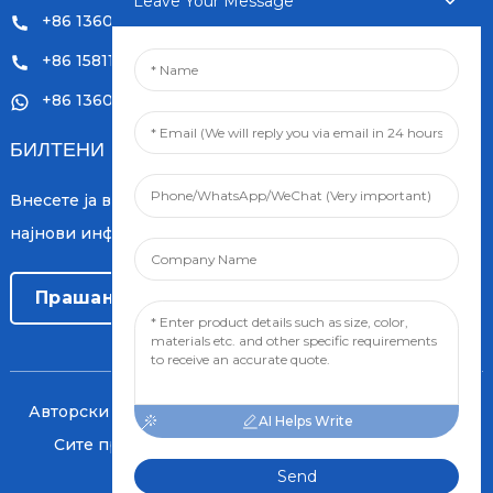
Leave Your Message
+86 13601249252
+86 15811121796
+86 13601249252
БИЛТЕНИ
Внесете ја вашата е-пошта и ние ќе ви испраќаме
најнови информации за плановите.
Прашање Сега
Авторски права © 2024 Orient PengSheng Tech.Com
AI Helps Write
Сите права се задржани
- Мапа на страницата
Send
НАЈДОБАР БЛОГ