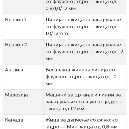
со флуксно јадро --- жица од
0,8/1,0/1,2 мм
Бразил 1
Линија за жица за заварување
со флуксно јадро --- жица од
1.0/1.2mm
Бразил 2
Линија за жица за заварување
со флуксно јадро --- жица од 1,2
мм
Англија
Бесшевна жичена линија со
флуксно јадро --- жица од 1,0
мм
Малезија
Машини за цртање и линии за
заварување со флуксно јадро --
- жица од 1,2 мм
Канада
Жица за дупчење со флуксно
јадро --- Мин. жица од 0,8 мм