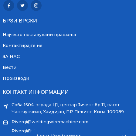
БРЗИ ВРСКИ
Најчесто поставувани прашања
Контактирајте не
ЗА НАС
Вести
Производи
КОНТАКТ ИНФОРМАЦИИ
Соба 1504, зграда Ц1, центар Јиченг бр.11, патот
Чангчунчиао, Хаидијан, ПР Пекинг, Кина. 100089
Riverqi@weldingwiremachine.com
Riverqi@vip.126.com