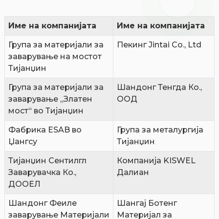
Име на компанијата
Име на компанијата
Група за материјали за
Пекинг Jintai Co., Ltd
заварување на мостот
Тијанџин
Група за материјали за
Шандонг Тенгда Ко.,
заварување „Златен
ООД
мост“ во Тијанџин
Фабрика ESAB во
Група за металургија
Џангсу
Тијанџин
Тијанџин Сентилгл
Компанија KISWEL
Заварувачка Ко.,
Далиан
ДООЕЛ
Шандонг Феиле
Шангај Ботенг
заварување Материјали
Материјал за