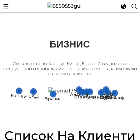
БИЗНИС
n
Со седиште во Хангжу, Кина, „Енерок“ гради свои
подружници и канцеларии низ целиот свет за да им служи
на нашите клиенти.
Англија
Русија
Канада
САД
Турција
Иран
Египет
Индија
Тајланд
Малезија
Бразил
n
Список На Клиенти