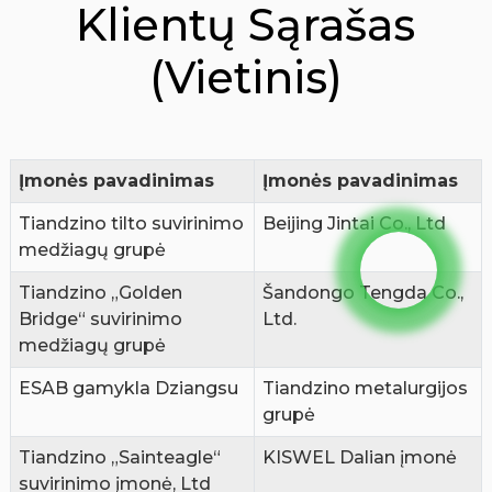
Klientų Sąrašas
(vietinis)
Įmonės pavadinimas
Įmonės pavadinimas
Tiandzino tilto suvirinimo
Beijing Jintai Co., Ltd
medžiagų grupė
Tiandzino „Golden
Šandongo Tengda Co.,
Bridge“ suvirinimo
Ltd.
medžiagų grupė
ESAB gamykla Dziangsu
Tiandzino metalurgijos
grupė
Tiandzino „Sainteagle“
KISWEL Dalian įmonė
suvirinimo įmonė, Ltd