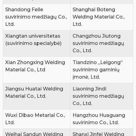
Shandong Feile
Shanghai Boteng
suvirinimo medžiagų Co.,
Welding Material Co.,
Ltd.
Ltd.
Xiangtan universitetas
Changzhou Jiutong
(suvirinimo specialybė)
suvirinimo medžiagų
Co., Ltd.
Xian Zhongxing Welding
Tiandzino „Leigong“
Material Co., Ltd
suvirinimo gaminių
įmonė, Ltd.
Jiangsu Huatai Welding
Liaoning Jindi
Material Co., Ltd.
suvirinimo medžiagų
Co., Ltd.
Wuxi Dibao Metarial Co.,
Hangzhou Huaguang
Ltd.
suvirinimo Co., Ltd.
Weihai Sandun Welding
Shanxi Jinfei Welding