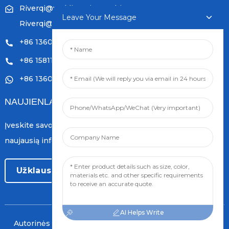
Riverqi@weldingwiremachine.com
Leave Your Message
Riverqi@vip.126.com
+86 13601249252
+86 15811121796
+86 13601249252
NAUJIENLAIŠKIAI
Įveskite savo el. pašto adresą ir mes atsiųsime jums
naujausią informaciją apie planus.
Užklausa Dabar
AI Helps Write
Autorinės teisės © 2024 Orient PengSheng Tech.Com