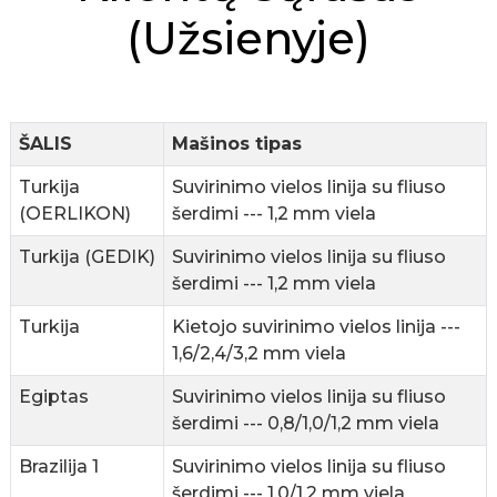
(užsienyje)
ŠALIS
Mašinos tipas
n
Turkija
Suvirinimo vielos linija su fliuso
(OERLIKON)
šerdimi --- 1,2 mm viela
Turkija (GEDIK)
Suvirinimo vielos linija su fliuso
šerdimi --- 1,2 mm viela
..
Turkija
Kietojo suvirinimo vielos linija ---
1,6/2,4/3,2 mm viela
Egiptas
Suvirinimo vielos linija su fliuso
šerdimi --- 0,8/1,0/1,2 mm viela
Brazilija 1
Suvirinimo vielos linija su fliuso
šerdimi --- 1,0/1,2 mm viela