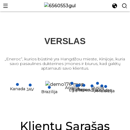
VERSLAS
n
„Eneroc“, kurios būstinė yra Hangdžou mieste, Kinijoje, kuria
savo pasaulines dukterines įmones ir biurus, kad galėtų
aptarnauti savo klientus.
Anglija
Rusija
Kanada
JAV
Turkija
Iranas
Egiptas
Indija
Tailandas
Malaizija
Brazilija
n
Klientų Sąrašas