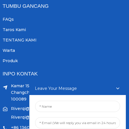
TUMBU GANCANG
FAQs
Taros Kami
TENTANG KAMI
Warta
Produk
INPO KONTAK
Kamar 1504, wangunan C1, Yicheng puseur No.11,
Leave Your Message
Changchunqiao Jalan, Haidian, Beijing PR, Cina.
100089
Riverqi@weldingwiremachine.com
Riverqi@vip.126.com
+86 13601249252