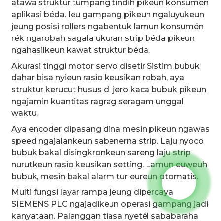
atawa struktur tumpang tindih pikeun konsumén
aplikasi béda. Ieu gampang pikeun ngaluyukeun
jeung posisi rollers ngabentuk lamun konsumén
rék ngarobah sagala ukuran strip béda pikeun
ngahasilkeun kawat struktur béda.
Akurasi tinggi motor servo disetir Sistim bubuk
dahar bisa nyieun rasio keusikan robah, aya
struktur kerucut husus di jero kaca bubuk pikeun
ngajamin kuantitas ragrag seragam unggal
waktu.
Aya encoder dipasang dina mesin pikeun ngawas
speed ngajalankeun sabenerna strip. Laju nyoco
bubuk bakal disingkronkeun sareng laju strip
nurutkeun rasio keusikan setting. Lamun euweuh
bubuk, mesin bakal alarm tur eureun otomatis.
Multi fungsi layar rampa jeung dipercaya
SIEMENS PLC ngajadikeun operasi gampang jadi
kanyataan. Palanggan tiasa nyetél sababaraha